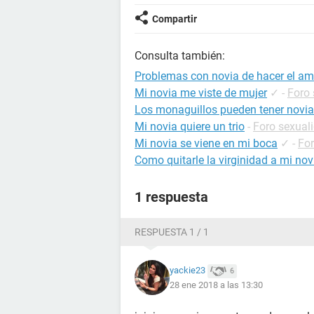
Compartir
Consulta también:
Problemas con novia de hacer el am
Mi novia me viste de mujer
✓
-
Foro 
Los monaguillos pueden tener novia
Mi novia quiere un trio
-
Foro sexual
Mi novia se viene en mi boca
✓
-
For
Como quitarle la virginidad a mi nov
1 respuesta
RESPUESTA 1 / 1
yackie23
6
28 ene 2018 a las 13:30