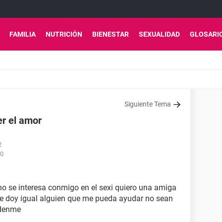
FAMILIA
NUTRICIÓN
BIENESTAR
SEXUALIDAD
GLOSARI
Siguiente Tema
r el amor
2
30
no se interesa conmigo en el sexi quiero una amiga
le doy igual alguien que me pueda ayudar no sean
udenme