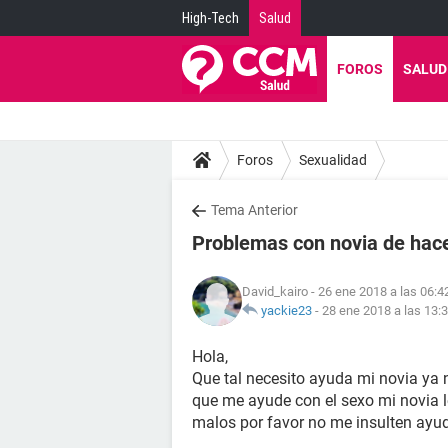
High-Tech
Salud
FOROS
SALUD
Foros
Sexualidad
Tema Anterior
Problemas con novia de hace
David_kairo
- 26 ene 2018 a las 06:4
yackie23
-
28 ene 2018 a las 13:
Hola,
Que tal necesito ayuda mi novia ya 
que me ayude con el sexo mi novia 
malos por favor no me insulten ay