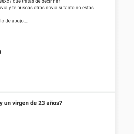
sexo? que tratas de decir he?
via y te buscas otras novia si tanto no estas
o de abajo.....
O
oy un virgen de 23 años?