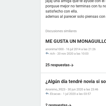
jajaj una amiga que te ayude con el 
porquue mejor no terminas con tu no
satisfecho con ella.
ademas al parecer solo piensas con l
Discusiones similares
ME GUSTA UN MONAGUILL
anonima1000
-
16 jul 2014 a las 21:26
rich
-
20 nov 2020 a las 10:03
25 respuestas
¿Algún día tendré novia si s
Anonimo_9523
-
30 jun 2020 a las 23:46
Elcacas
-
1 jul 2020 a las 03:57
2 respuestas