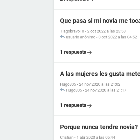
Que pasa si mi novia me toc
Tiagobravo10
-
2 oct 2022 a las 23:58
usuario anónimo
-
3 oct 2022 a las 04:52
1 respuesta
A las mujeres les gusta mete
Hugo805
-
24 nov 2020 a las 21:02
Hugo805
-
24 nov 2020 a las 21:17
1 respuesta
Porque nunca tendre novia?
Cristian
-
1 abr 2020 a las 05:44