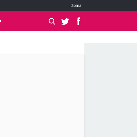
Idioma
O