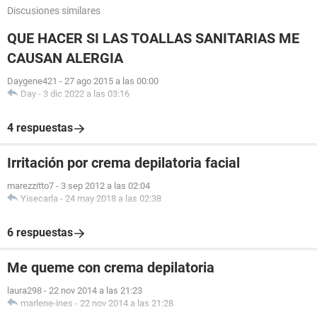
Discusiones similares
QUE HACER SI LAS TOALLAS SANITARIAS ME
CAUSAN ALERGIA
Daygene421
-
27 ago 2015 a las 00:00
Day
-
3 dic 2022 a las 03:16
4 respuestas
Irritación por crema depilatoria facial
marezzitto7
-
3 sep 2012 a las 02:04
Yisecarla
-
24 may 2018 a las 02:38
6 respuestas
Me queme con crema depilatoria
laura298
-
22 nov 2014 a las 21:23
marlene-ines
-
22 nov 2014 a las 21:28