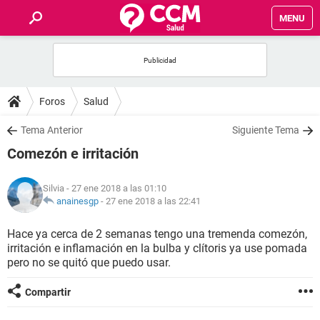
MENU
INICIO
FOROS
Foros
Salud
SALUD
Tema Anterior
Siguiente Tema
Comezón e irritación
FAMILIA
Silvia
- 27 ene 2018 a las 01:10
NUTRICIÓN
anainesgp
-
27 ene 2018 a las 22:41
Hace ya cerca de 2 semanas tengo una tremenda comezón,
BIENESTAR
irritación e inflamación en la bulba y clítoris ya use pomada
pero no se quitó que puedo usar.
SEXUALIDAD
Compartir
GLOSARIO