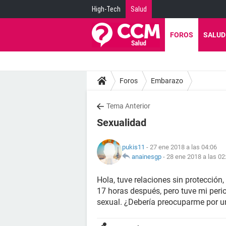
High-Tech
Salud
FOROS
SALUD
Foros
Embarazo
Tema Anterior
Sexualidad
pukis11
- 27 ene 2018 a las 04:06
anainesgp
-
28 ene 2018 a las 02
Hola, tuve relaciones sin protección,
17 horas después, pero tuve mi peri
sexual. ¿Debería preocuparme por 