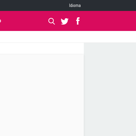
Idioma
O