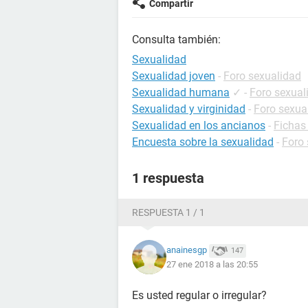
Compartir
Consulta también:
Sexualidad
Sexualidad joven
-
Foro sexualidad
Sexualidad humana
✓
-
Foro sexual
Sexualidad y virginidad
-
Foro sexua
Sexualidad en los ancianos
-
Fichas
Encuesta sobre la sexualidad
-
Foro 
1 respuesta
RESPUESTA 1 / 1
anainesgp
147
27 ene 2018 a las 20:55
Es usted regular o irregular?