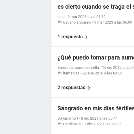
es cierto cuando se traga el
luna
-
9 mar 2023 a las 01:32
usuario anónimo
-
9 mar 2023 a las 06:09
1 respuesta
¿Qué puedo tomar para aume
Smeraldamorenoestrella
-
15 dic 2015 a las 0
luimarvas
-
22 ene 2016 a las 04:59
2 respuestas
Sangrado en mis días fértile
Dayanamort
-
8 dic 2021 a las 05:44
Carolina15
-
1 abr 2022 a las 12:17