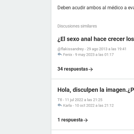
Deben acudir ambos al médico a eva
Discusiones similares
¿El sexo anal hace crecer lo
@flakissandrey
-
29 ago 2013 a las 19:41
Fenix
-
9 may 2023 a las 01:17
34 respuestas
Hola, disculpen la imagen.¿
Ttl
-
11 jul 2022 a las 21:25
Karla
-
10 oct 2022 a las 21:12
1 respuesta