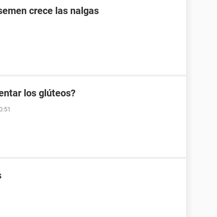
 semen crece las nalgas
ntar los glúteos?
0:51
s