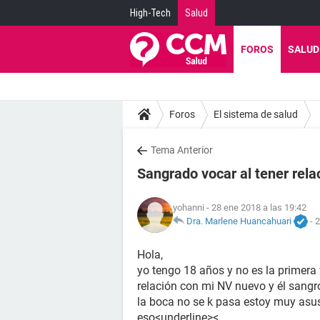
High-Tech
Salud
FOROS
SALUD
Foros
El sistema de salud
Tema Anterior
Sangrado vocar al tener rela
yohanni
- 28 ene 2018 a las 19:42
Dra. Marlene Huancahuari
-
2
Hola,
yo tengo 18 años y no es la primera
relación con mi NV nuevo y él sangr
la boca no se k pasa estoy muy asu
eso<underline><