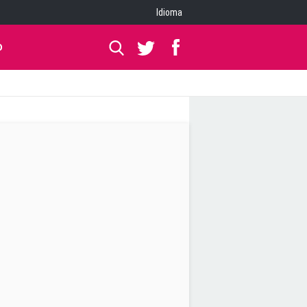
Idioma
O