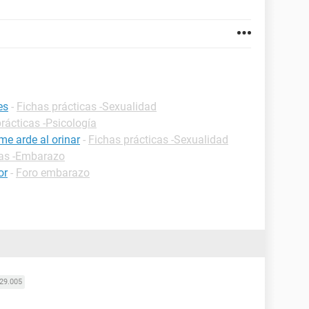
es
-
Fichas prácticas -Sexualidad
rácticas -Psicología
me arde al orinar
-
Fichas prácticas -Sexualidad
cas -Embarazo
or
-
Foro embarazo
29.005