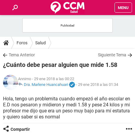
MENU
INICIO
FOROS
Foros
Salud
SALUD
Tema Anterior
Siguiente Tema
¿Cuánto debe pesar alguien que mide 1.58
FAMILIA
Annimo
- 29 ene 2018 a las 00:22
NUTRICIÓN
Dra. Marlene Huancahuari
-
29 ene 2018 a las 01:34
Hola, tengo un problemita cuando empezó el año escolar en
BIENESTAR
E.D nos pesaron y midieron y medi 1.58 y pese 24 kilos y mi
profesor me dijo que era un peso muy bajo para mí estatura
SEXUALIDAD
y quiero saber si es normal
Compartir
GLOSARIO