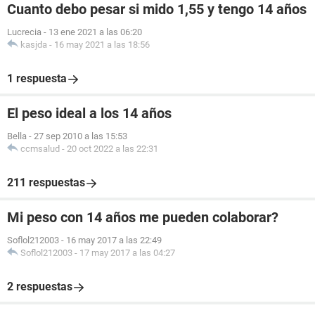
Cuanto debo pesar si mido 1,55 y tengo 14 años
Lucrecia
-
13 ene 2021 a las 06:20
kasjda
-
16 may 2021 a las 18:56
1 respuesta
El peso ideal a los 14 años
Bella
-
27 sep 2010 a las 15:53
ccmsalud
-
20 oct 2022 a las 22:31
211 respuestas
Mi peso con 14 años me pueden colaborar?
Soflol212003
-
16 may 2017 a las 22:49
Soflol212003
-
17 may 2017 a las 04:27
2 respuestas