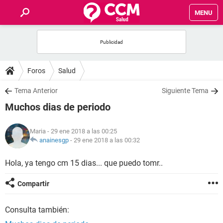
MENU
INICIO
FOROS
Foros
Salud
SALUD
Tema Anterior
Siguiente Tema
Muchos dias de periodo
FAMILIA
Maria
- 29 ene 2018 a las 00:25
NUTRICIÓN
anainesgp
-
29 ene 2018 a las 00:32
Hola, ya tengo cm 15 dias... que puedo tomr..
BIENESTAR
Compartir
SEXUALIDAD
Consulta también:
GLOSARIO