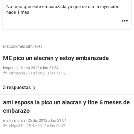
No creo que esté embarazada ya que se dió la inyección
hace 1 mes.
Discusiones similares
ME pico un alacran y estoy embarazada
lesperan
-
6 sep 2012 a las 21:34
Miligarcia
-
31 jul 2023 a las 11:02
3 respuestas
ami esposa la pico un alacran y tine 6 meses de
embarazo
melky moran
-
25 dic 2012 a las 21:04
Abigail P.
-
25 dic 2012 a las 21:37