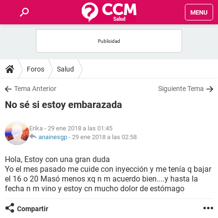
MENU
INICIO
FOROS
Foros
Salud
SALUD
Tema Anterior
Siguiente Tema
No sé si estoy embarazada
FAMILIA
Erika
- 29 ene 2018 a las 01:45
NUTRICIÓN
anainesgp
-
29 ene 2018 a las 02:58
Hola, Estoy con una gran duda
BIENESTAR
Yo el mes pasado me cuide con inyección y me tenía q bajar
el 16 o 20 Masó menos xq n m acuerdo bien....y hasta la
SEXUALIDAD
fecha n m vino y estoy cn mucho dolor de estómago
Compartir
GLOSARIO