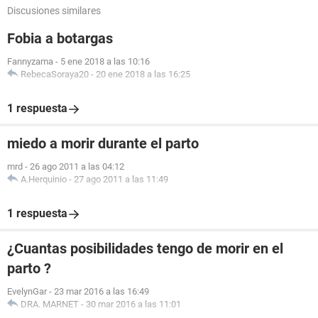
Discusiones similares
Fobia a botargas
Fannyzama
-
5 ene 2018 a las 10:16
RebecaSoraya20
-
20 ene 2018 a las 16:25
1 respuesta
miedo a morir durante el parto
mrd
-
26 ago 2011 a las 04:12
A.Herquinio
-
27 ago 2011 a las 11:49
1 respuesta
¿Cuantas posibilidades tengo de morir en el
parto ?
EvelynGar
-
23 mar 2016 a las 16:49
DRA. MARNET
-
30 mar 2016 a las 11:01