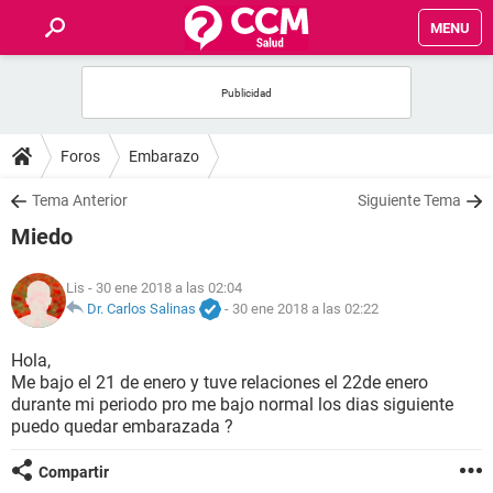
MENU
INICIO
FOROS
Foros
Embarazo
SALUD
Tema Anterior
Siguiente Tema
Miedo
FAMILIA
Lis
- 30 ene 2018 a las 02:04
NUTRICIÓN
Dr. Carlos Salinas
-
30 ene 2018 a las 02:22
Hola,
BIENESTAR
Me bajo el 21 de enero y tuve relaciones el 22de enero
durante mi periodo pro me bajo normal los dias siguiente
SEXUALIDAD
puedo quedar embarazada ?
Compartir
GLOSARIO