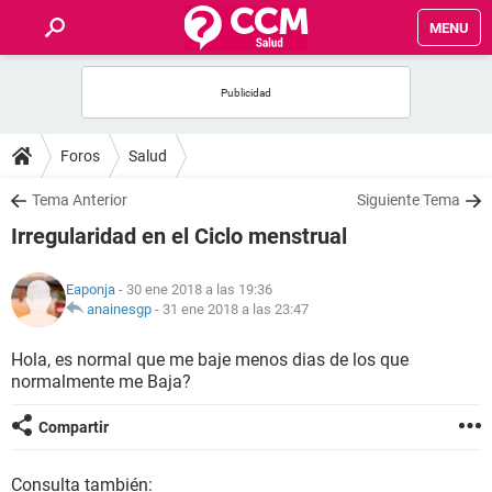
MENU
INICIO
FOROS
Foros
Salud
SALUD
Tema Anterior
Siguiente Tema
Irregularidad en el Ciclo menstrual
FAMILIA
Eaponja
- 30 ene 2018 a las 19:36
NUTRICIÓN
anainesgp
-
31 ene 2018 a las 23:47
Hola, es normal que me baje menos dias de los que
BIENESTAR
normalmente me Baja?
SEXUALIDAD
Compartir
GLOSARIO
Consulta también: