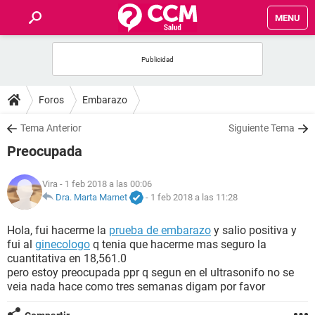
MENU
INICIO
FOROS
Foros
Embarazo
SALUD
Tema Anterior
Siguiente Tema
Preocupada
FAMILIA
Vira
- 1 feb 2018 a las 00:06
NUTRICIÓN
Dra. Marta Marnet
-
1 feb 2018 a las 11:28
Hola, fui hacerme la
prueba de embarazo
y salio positiva y
BIENESTAR
fui al
ginecologo
q tenia que hacerme mas seguro la
cuantitativa en 18,561.0
SEXUALIDAD
pero estoy preocupada ppr q segun en el ultrasonifo no se
veia nada hace como tres semanas digam por favor
GLOSARIO