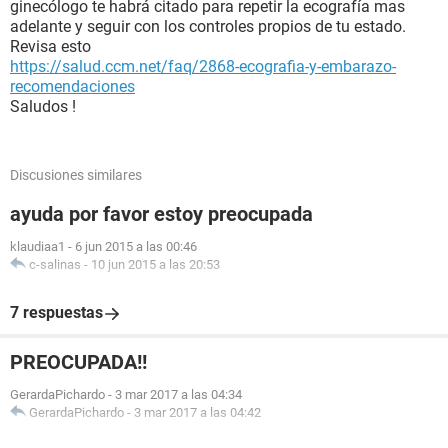
ginecólogo te habrá citado para repetir la ecografía mas
adelante y seguir con los controles propios de tu estado.
Revisa esto
https://salud.ccm.net/faq/2868-ecografia-y-embarazo-
recomendaciones
Saludos !
Discusiones similares
ayuda por favor estoy preocupada
klaudiaa1
-
6 jun 2015 a las 00:46
c-salinas
-
10 jun 2015 a las 20:53
7 respuestas
PREOCUPADA!!
GerardaPichardo
-
3 mar 2017 a las 04:34
GerardaPichardo
-
3 mar 2017 a las 04:42