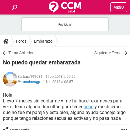
MENU
INICIO
FORUMS
Foros
Embarazo
SALUD
Tema Anterior
Siguiente Tema
No puedo quedar embarazada
FAMILIA
Barbara199631
- 1 feb 2018 à 05:25
NUTRICIÓN
anainesgp
-
1 feb 2018 à 08:57
Hola,
BIENESTAR
Llevo 7 meses sin cuidarme y me fui hacer examenes para
ver si tenia alguna dificultad para tener
bebe
y me dijieron
SEXUALIDAD
que no fue mi pareja y esta bien, alguna ayuda concejo algo
por que tengo relaciones sexuales activas y no pasa nada
GLOSARIO