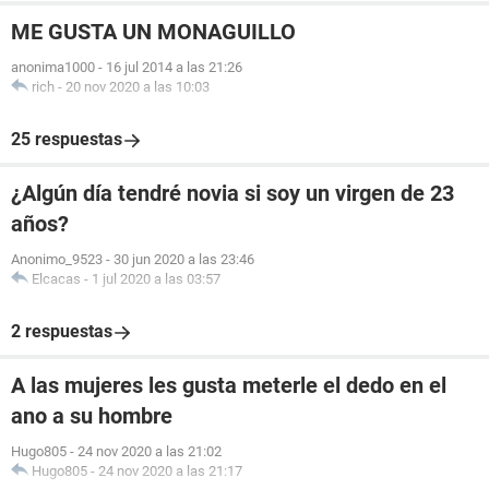
ME GUSTA UN MONAGUILLO
anonima1000
-
16 jul 2014 a las 21:26
rich
-
20 nov 2020 a las 10:03
25 respuestas
¿Algún día tendré novia si soy un virgen de 23
años?
Anonimo_9523
-
30 jun 2020 a las 23:46
Elcacas
-
1 jul 2020 a las 03:57
2 respuestas
A las mujeres les gusta meterle el dedo en el
ano a su hombre
Hugo805
-
24 nov 2020 a las 21:02
Hugo805
-
24 nov 2020 a las 21:17