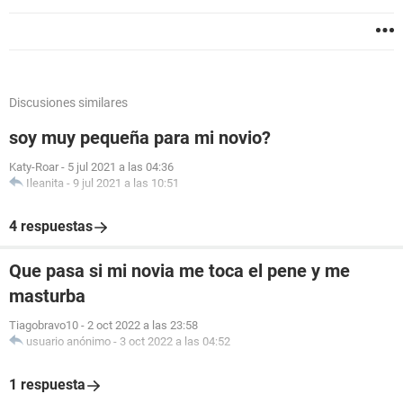
Discusiones similares
soy muy pequeña para mi novio?
Katy-Roar
-
5 jul 2021 a las 04:36
Ileanita
-
9 jul 2021 a las 10:51
4 respuestas
Que pasa si mi novia me toca el pene y me
masturba
Tiagobravo10
-
2 oct 2022 a las 23:58
usuario anónimo
-
3 oct 2022 a las 04:52
1 respuesta