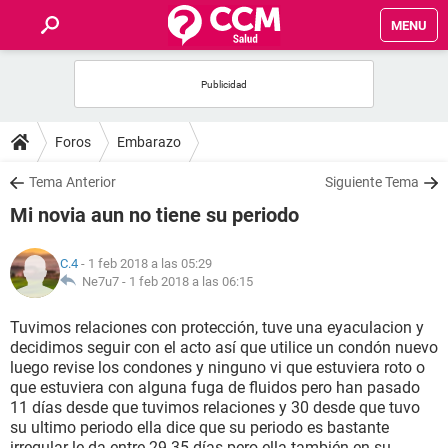
MENU
INICIO
FOROS
Foros
Embarazo
SALUD
Tema Anterior
Siguiente Tema
Mi novia aun no tiene su periodo
FAMILIA
C.4
- 1 feb 2018 a las 05:29
NUTRICIÓN
Ne7u7 -
1 feb 2018 a las 06:15
Tuvimos relaciones con protección, tuve una eyaculacion y
BIENESTAR
decidimos seguir con el acto así que utilice un condón nuevo
luego revise los condones y ninguno vi que estuviera roto o
SEXUALIDAD
que estuviera con alguna fuga de fluidos pero han pasado
11 días desde que tuvimos relaciones y 30 desde que tuvo
su ultimo periodo ella dice que su periodo es bastante
GLOSARIO
irregular le da entre 29-35 días pero ella también en su