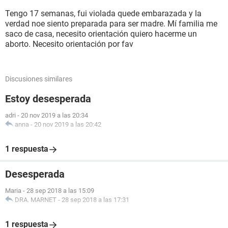
Tengo 17 semanas, fui violada quede embarazada y la
verdad noe siento preparada para ser madre. Mí familia me
saco de casa, necesito orientación quiero hacerme un
aborto. Necesito orientación por fav
Discusiones similares
Estoy desesperada
adri
-
20 nov 2019 a las 20:34
anna
-
20 nov 2019 a las 20:42
1 respuesta
Desesperada
Maria
-
28 sep 2018 a las 15:09
DRA. MARNET
-
28 sep 2018 a las 17:31
1 respuesta