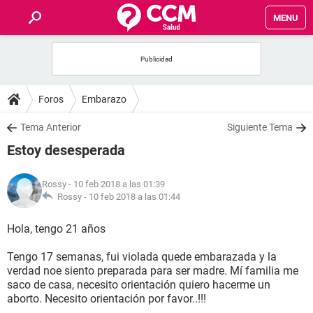
MENU
INICIO
FOROS
Foros
Embarazo
SALUD
Tema Anterior
Siguiente Tema
Estoy desesperada
FAMILIA
Rossy
- 10 feb 2018 a las 01:39
NUTRICIÓN
Rossy -
10 feb 2018 a las 01:44
Hola, tengo 21 años
BIENESTAR
Tengo 17 semanas, fui violada quede embarazada y la
SEXUALIDAD
verdad noe siento preparada para ser madre. Mí familia me
saco de casa, necesito orientación quiero hacerme un
aborto. Necesito orientación por favor..!!!
GLOSARIO