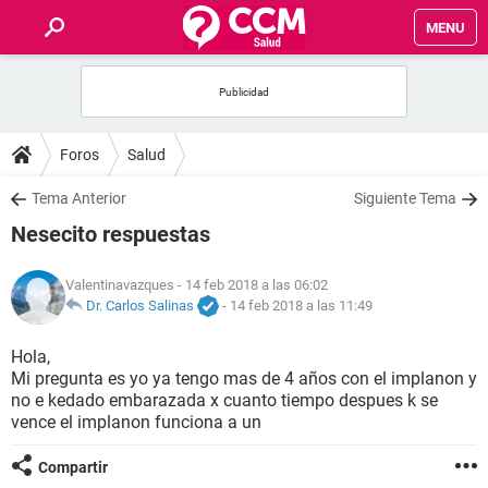
MENU
INICIO
FOROS
Foros
Salud
SALUD
Tema Anterior
Siguiente Tema
Nesecito respuestas
FAMILIA
Valentinavazques
- 14 feb 2018 a las 06:02
NUTRICIÓN
Dr. Carlos Salinas
-
14 feb 2018 a las 11:49
Hola,
BIENESTAR
Mi pregunta es yo ya tengo mas de 4 años con el implanon y
no e kedado embarazada x cuanto tiempo despues k se
SEXUALIDAD
vence el implanon funciona a un
Compartir
GLOSARIO