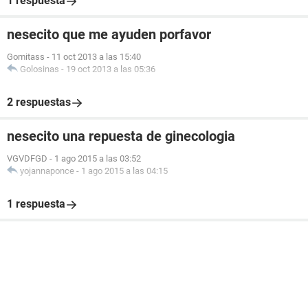
1 respuesta
nesecito que me ayuden porfavor
Gomitass
-
11 oct 2013 a las 15:40
Golosinas
-
19 oct 2013 a las 05:36
2 respuestas
nesecito una repuesta de ginecologia
VGVDFGD
-
1 ago 2015 a las 03:52
yojannaponce
-
1 ago 2015 a las 04:15
1 respuesta