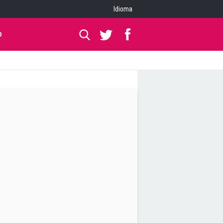
Idioma
O