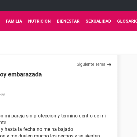
FAMILIA
NUTRICIÓN
BIENESTAR
SEXUALIDAD
GLOSARI
Siguiente Tema
stoy embarazada
:25
con mi pareja sin proteccion y termino dentro de mi
nte
8 y hasta la fecha no me ha bajado
on y me duelen mucho los pechos y se sienten