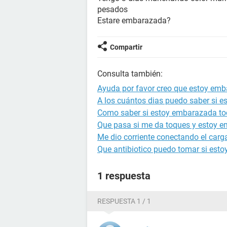
pesados
Estare embarazada?
Compartir
Consulta también:
Ayuda por favor creo que estoy em
A los cuántos dias puedo saber si 
Como saber si estoy embarazada to
Que pasa si me da toques y estoy 
Me dio corriente conectando el carg
Que antibiotico puedo tomar si est
1 respuesta
RESPUESTA 1 / 1