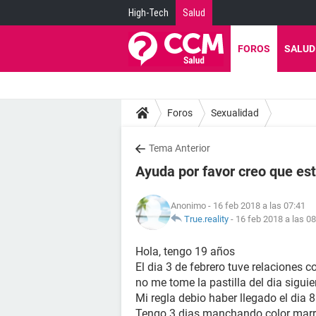
High-Tech
Salud
FOROS
SALUD
Foros
Sexualidad
Tema Anterior
Ayuda por favor creo que e
Anonimo
- 16 feb 2018 a las 07:41
True.reality
-
16 feb 2018 a las 08
Hola, tengo 19 años
El dia 3 de febrero tuve relaciones 
no me tome la pastilla del dia siguie
Mi regla debio haber llegado el dia 
Tengo 3 dias manchando color marr