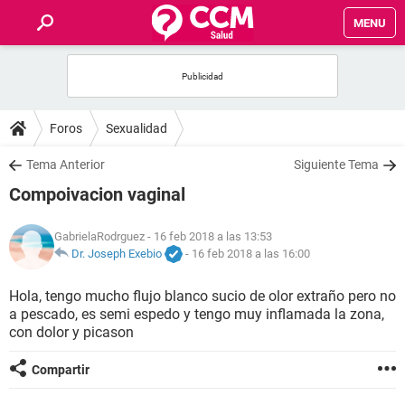
MENU
INICIO
FOROS
Foros
Sexualidad
SALUD
Tema Anterior
Siguiente Tema
Compoivacion vaginal
FAMILIA
GabrielaRodrguez
- 16 feb 2018 a las 13:53
NUTRICIÓN
Dr. Joseph Exebio
-
16 feb 2018 a las 16:00
Hola, tengo mucho flujo blanco sucio de olor extraño pero no
BIENESTAR
a pescado, es semi espedo y tengo muy inflamada la zona,
con dolor y picason
SEXUALIDAD
Compartir
GLOSARIO