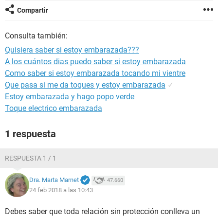
Compartir
Consulta también:
Quisiera saber si estoy embarazada???
A los cuántos dias puedo saber si estoy embarazada
Como saber si estoy embarazada tocando mi vientre
Que pasa si me da toques y estoy embarazada
✓
Estoy embarazada y hago popo verde
Toque electrico embarazada
1 respuesta
RESPUESTA 1 / 1
Dra. Marta Marnet
47.660
24 feb 2018 a las 10:43
Debes saber que toda relación sin protección conlleva un