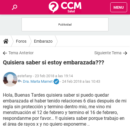
MENU
INICIO
FOROS
Foros
Embarazo
SALUD
Tema Anterior
Siguiente Tema
Quisiera saber si estoy embarazada???
FAMILIA
estefany
- 23 feb 2018 a las 19:14
NUTRICIÓN
Dra. Marta Marnet
-
24 feb 2018 a las 10:43
Hola, Buenas Tardes quisiera saber si puedo quedar
BIENESTAR
embarazada el haber tenido relaciones 6 días después de mi
regla sin protección y termino dentro mio, me vino mi
SEXUALIDAD
menstruación el 12 de febrero y termino el 16 de febrero,
respondanme por favor... !! quisiera saber porque trabajo en
el área de rayos x y no quiero exponerme ..
GLOSARIO