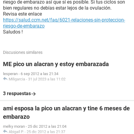
riesgo de embarazo así que sí es posible. Si tus ciclos son
bien regulares no debías estar lejos de la ovulación.
Revisa este enlace
https://salud.ccm.net/faq/6021-relaciones-sin-proteccion-
riesgo-de-embarazo
Saludos !
Discusiones similares
ME pico un alacran y estoy embarazada
lesperan
-
6 sep 2012 a las 21:34
Miligarcia
-
31 jul 2023 a las 11:02
3 respuestas
ami esposa la pico un alacran y tine 6 meses de
embarazo
melky moran
-
25 dic 2012 a las 21:04
Abigail P.
-
25 dic 2012 a las 21:37