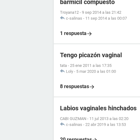
barmicil compuesto
Troyana12
-
9 sep 2014 a las 21:42
c-salinas
-
11 sep 2014 a las 00:07
1 respuesta
Tengo picazón vaginal
tata
-
25 ene 2011 a las 17:35
Loly
-
5 mar 2020 a las 01:00
8 respuestas
Labios vaginales hinchados
CABI GUZMAN
-
11 jul 2013 a las 02:20
c-salinas
-
22 abr 2019 a las 13:53
20 respuestas