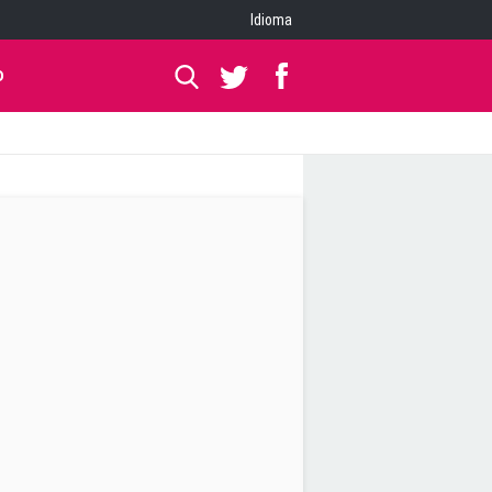
Idioma
O