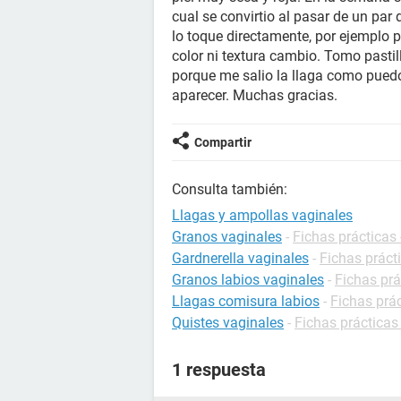
cual se convirtio al pasar de un par
lo toque directamente, por ejemplo p
color ni textura cambio. Tomo pastil
porque me salio la llaga como pued
aparecer. Muchas gracias.
Compartir
Consulta también:
Llagas y ampollas vaginales
Granos vaginales
-
Fichas prácticas
Gardnerella vaginales
-
Fichas práct
Granos labios vaginales
-
Fichas prá
Llagas comisura labios
-
Fichas prá
Quistes vaginales
-
Fichas prácticas
1 respuesta