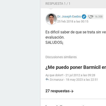
RESPUESTA 1 / 1
Dr. Joseph Exebio
16.358
25 feb 2018 a las 00:15
Es dificil saber de que se trata sin 
evaluación.
SALUDOS¡
Discusiones similares
¿Me puedo poner Barmicil en
Ay que dolor!!
-
21 jul 2012 a las 09:28
Dr.manzur
-
18 may 2023 a las 22:51
27 respuestas