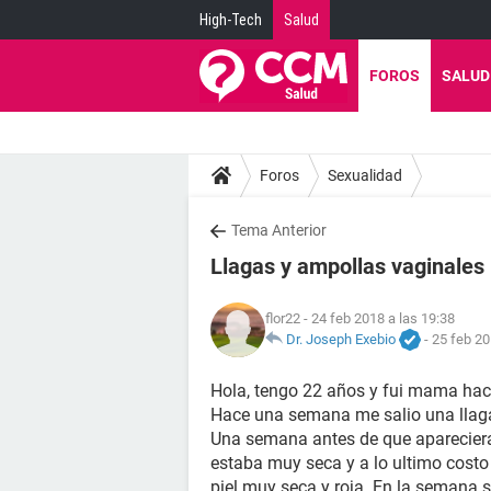
High-Tech
Salud
FOROS
SALUD
Foros
Sexualidad
Tema Anterior
Llagas y ampollas vaginales
flor22
- 24 feb 2018 a las 19:38
Dr. Joseph Exebio
-
25 feb 20
Hola, tengo 22 años y fui mama hace
Hace una semana me salio una llaga 
Una semana antes de que apareciera
estaba muy seca y a lo ultimo costo 
piel muy seca y roja. En la semana s