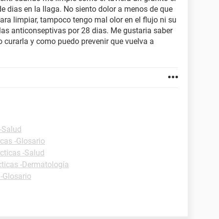
 de dias en la llaga. No siento dolor a menos de que
ara limpiar, tampoco tengo mal olor en el flujo ni su
las anticonseptivas por 28 dias. Me gustaria saber
o curarla y como puedo prevenir que vuelva a
 -Salud
icas -Glosario
cticas -Salud
cticas -Dermatología
 -Glosario