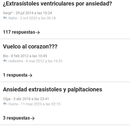
¿Extrasístoles ventriculares por ansiedad?
Ilargi*
-
29 jul 2014 a las 16:24
Nahe
-
2 oct 2023 a las 06:18
117 respuestas
Vuelco al corazon???
Bio
-
8 feb 2012 a las 10:45
mdiestra
-
8 mar 2012 a las 16:51
1 respuesta
Ansiedad extrasistoles y palpitaciones
Olga
-
5 abr 2018 a las 23:41
Garza
-
11 may 2023 a las 02:15
3 respuestas