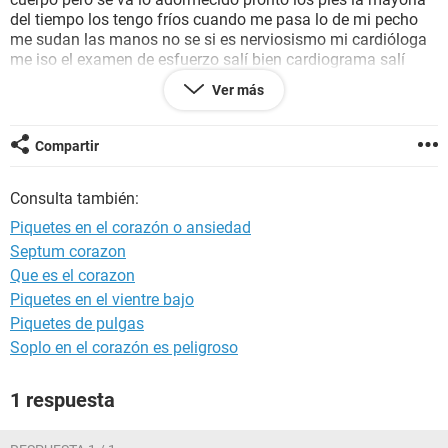
del tiempo los tengo fríos cuando me pasa lo de mi pecho
me sudan las manos no se si es nerviosismo mi cardióloga
me iso el examen de esfuerzo salí bien cardiograma salí
bien monitor de 48 salí bien pero porque me pasa esto
Ver más
entonces tengo reflujo... me espanta saver que puede ser
quisiera saber si necesito una segunda opinión médica o un
sonograms de mi seno .?
Compartir
Gracias
Consulta también:
Piquetes en el corazón o ansiedad
Septum corazon
Que es el corazon
Piquetes en el vientre bajo
Piquetes de pulgas
Soplo en el corazón es peligroso
1 respuesta