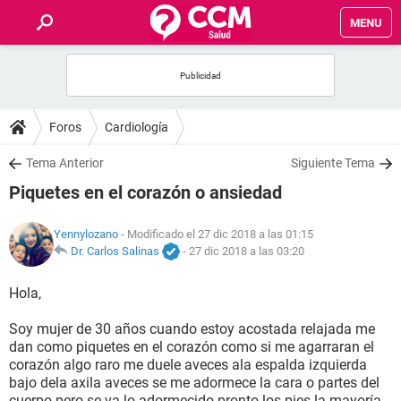
MENU
INICIO
FOROS
Foros
Cardiología
SALUD
Tema Anterior
Siguiente Tema
Piquetes en el corazón o ansiedad
FAMILIA
Yennylozano
- Modificado el 27 dic 2018 a las 01:15
NUTRICIÓN
Dr. Carlos Salinas
-
27 dic 2018 a las 03:20
Hola,
BIENESTAR
Soy mujer de 30 años cuando estoy acostada relajada me
SEXUALIDAD
dan como piquetes en el corazón como si me agarraran el
corazón algo raro me duele aveces ala espalda izquierda
bajo dela axila aveces se me adormece la cara o partes del
GLOSARIO
cuerpo pero se va lo adormecido pronto los pies la mayoría