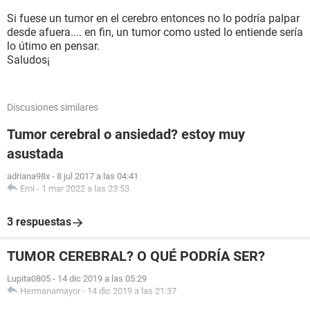
Si fuese un tumor en el cerebro entonces no lo podría palpar
desde afuera.... en fin, un tumor como usted lo entiende sería
lo útimo en pensar.
Saludos¡
Discusiones similares
Tumor cerebral o ansiedad? estoy muy
asustada
adriana98x
-
8 jul 2017 a las 04:41
Emi
-
1 mar 2022 a las 23:53
3 respuestas
TUMOR CEREBRAL? O QUÉ PODRÍA SER?
Lupita0805
-
14 dic 2019 a las 05:29
Hermanamayor
-
14 dic 2019 a las 21:37