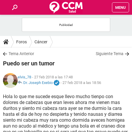
MENU
INICIO
FOROS
Foros
Cáncer
SALUD
Tema Anterior
Siguiente Tema
Puedo ser un tumor
FAMILIA
elvis_78
- 27 feb 2018 a las 17:48
NUTRICIÓN
Dr. Joseph Exebio
-
27 feb 2018 a las 18:56
Hola lo que me sucede esque llevo mucho tienpo con
BIENESTAR
dolores de cabezas que eran leves ahora me vienen mas
duritos y siento mi cabeza rara ayer se me durmio la cara
SEXUALIDAD
hasta el dia de hoy no despierta y tenido nausas y diarrea
siento mi cabeza muy rara como dormida aveces hornigea
aun no acudo al médico y tengo una bola en el craneo dice
GLOSARIO
que es un lobanillo no se si sera vrd que tan grave puede ser