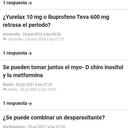
1 respuesta
¿Yurelax 10 mg o ibuprofeno Teva 600 mg
retrasa el periodo?
Anonimilla
-
24 ene 2016 a las 00:28
silviaviho
-
24 ene 2016 a las 01:10
1 respuesta
Se pueden tomar juntos el myo- D chiro inositol
y la metformina
Bawla
-
26 jun 2021 a las 21:21
Marla
-
26 jul 2021 a las 19:37
1 respuesta
¿Se puede combinar un desparasitante?
MaribelAlvaro
-
13 oct 2017 a las 21:20