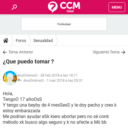
MENU
INICIO
FOROS
Foros
Sexualidad
SALUD
Tema Anterior
Siguiente Tema
¿Que puedo tomar ?
FAMILIA
AnoOniimoO
- 28 feb 2018 a las 18:11
NUTRICIÓN
AnoOniimoO -
1 mar 2018 a las 05:31
Hola,
BIENESTAR
TengoO 17 añoOsS
Y tengo una beyby de 4 mesSesS y le doy pecho y creo k
SEXUALIDAD
estoy embarazada
Me podrían ayudar eSk kiero abortar pero no sé conk
método xk busco algo seguro y k no afecte a Mii bb
GLOSARIO