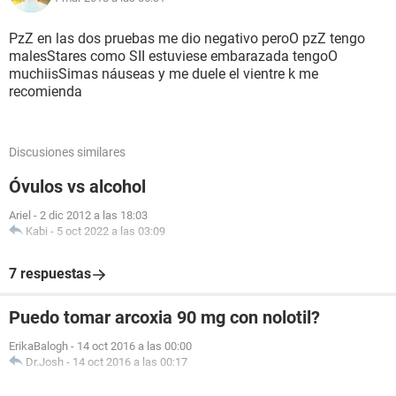
PzZ en las dos pruebas me dio negativo peroO pzZ tengo
malesStares como SII estuviese embarazada tengoO
muchiisSimas náuseas y me duele el vientre k me
recomienda
Discusiones similares
Óvulos vs alcohol
Ariel
-
2 dic 2012 a las 18:03
Kabi
-
5 oct 2022 a las 03:09
7 respuestas
Puedo tomar arcoxia 90 mg con nolotil?
ErikaBalogh
-
14 oct 2016 a las 00:00
Dr.Josh
-
14 oct 2016 a las 00:17