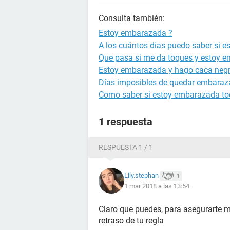
Consulta también:
Estoy embarazada ?
A los cuántos dias puedo saber si 
Que pasa si me da toques y estoy 
Estoy embarazada y hago caca neg
Días imposibles de quedar embara
Como saber si estoy embarazada to
1 respuesta
RESPUESTA 1 / 1
Lily.stephan
1
1 mar 2018 a las 13:54
Claro que puedes, para asegurarte 
retraso de tu regla