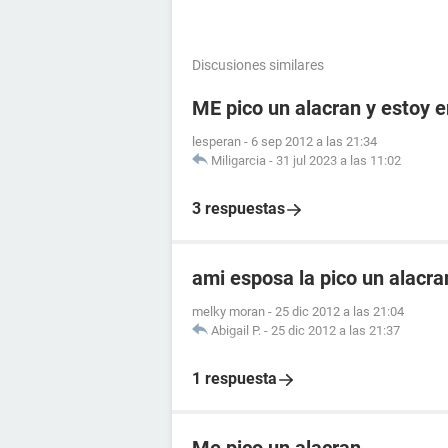
Discusiones similares
ME pico un alacran y estoy
lesperan
-
6 sep 2012 a las 21:34
Miligarcia
-
31 jul 2023 a las 11:02
3 respuestas
ami esposa la pico un alacr
melky moran
-
25 dic 2012 a las 21:04
Abigail P.
-
25 dic 2012 a las 21:37
1 respuesta