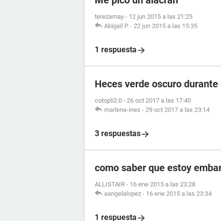
Me pico un alacran
terezamay
-
12 jun 2015 a las 21:25
Abigail P.
-
22 jun 2015 a las 15:35
1 respuesta
Heces verde oscuro durante
cotopli2.0
-
26 oct 2017 a las 17:40
marlene-ines
-
29 oct 2017 a las 23:14
3 respuestas
como saber que estoy embara
ALLISTAIR
-
16 ene 2015 a las 23:28
aangelalopez
-
16 ene 2015 a las 23:34
1 respuesta