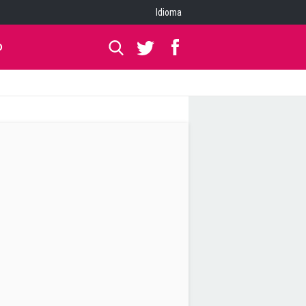
Idioma
O