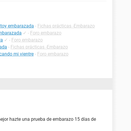
estoy embarazada
-
Fichas prácticas -Embarazo
embarazada
✓
-
Foro embarazo
ra
✓
-
Foro embarazo
zada
-
Fichas prácticas -Embarazo
cando mi vientre
-
Foro embarazo
mejor hazte una prueba de embarazo 15 días de