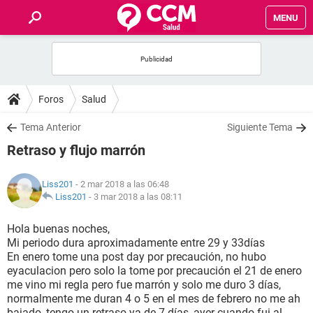
MENU
INICIO
FOROS
Foros
Salud
SALUD
Tema Anterior
Siguiente Tema
Retraso y flujo marrón
FAMILIA
Liss201
- 2 mar 2018 a las 06:48
NUTRICIÓN
Liss201
-
3 mar 2018 a las 08:11
Hola buenas noches,
BIENESTAR
Mi periodo dura aproximadamente entre 29 y 33días
En enero tome una post day por precaución, no hubo
SEXUALIDAD
eyaculacion pero solo la tome por precaución el 21 de enero
me vino mi regla pero fue marrón y solo me duro 3 días,
normalmente me duran 4 o 5 en el mes de febrero no me ah
GLOSARIO
bajado, tengo un retraso ya de 7 días, ayer cuando fui al