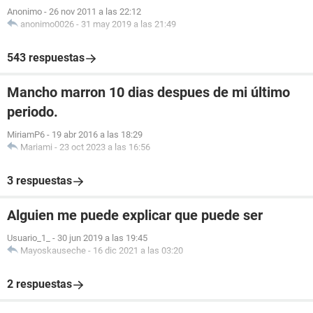
Anonimo
-
26 nov 2011 a las 22:12
anonimo0026
-
31 may 2019 a las 21:49
543 respuestas
Mancho marron 10 dias despues de mi último
periodo.
MiriamP6
-
19 abr 2016 a las 18:29
Mariami
-
23 oct 2023 a las 16:56
3 respuestas
Alguien me puede explicar que puede ser
Usuario_1_
-
30 jun 2019 a las 19:45
Mayoskauseche
-
16 dic 2021 a las 03:20
2 respuestas