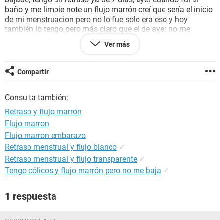
baño y me limpie note un flujo marrón creí que sería el inicio
de mi menstruacion pero no lo fue solo era eso y hoy
también lo tengo pero más claro que el de ayer no me
mancha solo lo veo cuando voy al baño y me limpio,
Ver más
mantengo relaciones con mi pareja pero no unamos condon
desde el principio, puede ser que esté embarazada? No
tengo ningún síntoma ni siquiera eh teñido cólicos
Compartir
premenstruales, a mi me duelen siempre mis senos cada vez
que me va a bajar pero está vez no, que puede ser? O porque
Consulta también:
se me ah retrasado tanto mi regla?
Retraso y flujo marrón
Flujo marron
Flujo marron embarazo
Retraso menstrual y flujo blanco
✓
Retraso menstrual y flujo transparente
✓
Tengo cólicos y flujo marrón pero no me baja
✓
1 respuesta