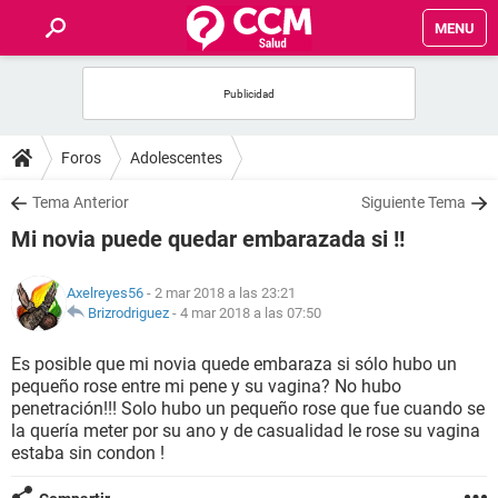
MENU
INICIO
FOROS
Foros
Adolescentes
SALUD
Tema Anterior
Siguiente Tema
Mi novia puede quedar embarazada si !!
FAMILIA
Axelreyes56
- 2 mar 2018 a las 23:21
NUTRICIÓN
Brizrodriguez
-
4 mar 2018 a las 07:50
Es posible que mi novia quede embaraza si sólo hubo un
BIENESTAR
pequeño rose entre mi pene y su vagina? No hubo
penetración!!! Solo hubo un pequeño rose que fue cuando se
SEXUALIDAD
la quería meter por su ano y de casualidad le rose su vagina
estaba sin condon !
GLOSARIO