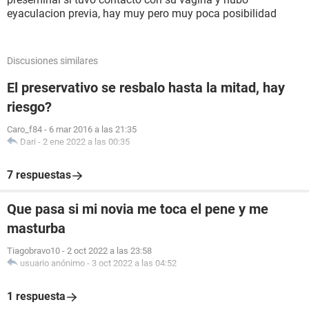
eyaculacion previa, hay muy pero muy poca posibilidad
Discusiones similares
El preservativo se resbalo hasta la mitad, hay
riesgo?
Caro_f84
-
6 mar 2016 a las 21:35
Dari
-
2 ene 2022 a las 00:35
7 respuestas
Que pasa si mi novia me toca el pene y me
masturba
Tiagobravo10
-
2 oct 2022 a las 23:58
usuario anónimo
-
3 oct 2022 a las 04:52
1 respuesta