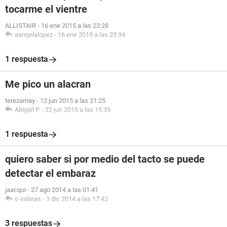
tocarme el vientre
ALLISTAIR
-
16 ene 2015 a las 23:28
aangelalopez
-
16 ene 2015 a las 23:34
1 respuesta
Me pico un alacran
terezamay
-
12 jun 2015 a las 21:25
Abigail P.
-
22 jun 2015 a las 15:35
1 respuesta
quiero saber si por medio del tacto se puede
detectar el embaraz
jaacqui
-
27 ago 2014 a las 01:41
c-salinas
-
3 dic 2014 a las 17:42
3 respuestas