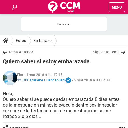
MENU
INICIO
FOROS
Foros
Embarazo
SALUD
Tema Anterior
Siguiente Tema
Quiero saber si estoy embarazada
FAMILIA
Flor
- 4 mar 2018 a las 17:16
NUTRICIÓN
Dra. Marlene Huancahuari
-
5 mar 2018 a las 04:14
Hola,
BIENESTAR
Quiero saber si se puede quedar embarazada 8 dias antes
de la mestruacion mi novio eyaculo dentro soy inrregular
SEXUALIDAD
siempre de la fecha anterior de mi mestruacion se me
retrasa 3 o 5 dias ..
GLOSARIO