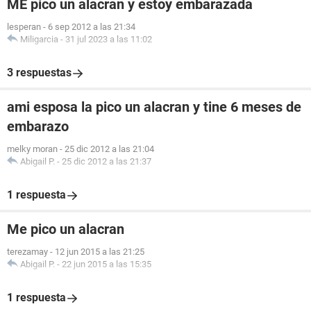
ME pico un alacran y estoy embarazada
lesperan
-
6 sep 2012 a las 21:34
Miligarcia
-
31 jul 2023 a las 11:02
3 respuestas
ami esposa la pico un alacran y tine 6 meses de
embarazo
melky moran
-
25 dic 2012 a las 21:04
Abigail P.
-
25 dic 2012 a las 21:37
1 respuesta
Me pico un alacran
terezamay
-
12 jun 2015 a las 21:25
Abigail P.
-
22 jun 2015 a las 15:35
1 respuesta