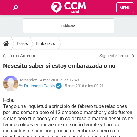
MENU
INICIO
FOROS
Foros
Embarazo
SALUD
Tema Anterior
Siguiente Tema
Nesesito saber si estoy embarazada o no
FAMILIA
Hernandez
- 4 mar 2018 a las 17:48
NUTRICIÓN
Dr. Joseph Exebio
-
5 mar 2018 a las 00:21
Hola,
BIENESTAR
Tengo una inquietud aprincipio de febrero tube relaciones
por una semana pero el 12 empese a manchar y solo fueron
SEXUALIDAD
4 dias pero fue poco y de un color rosa a marron despues he
tenido colicos en mi vientre un sueño terrible y hambre
insasiable me hice una prueba de embarazo pero salio
GLOSARIO
negativo sera q me lo hise muy pronto o que problema