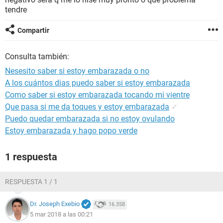
tendre
Compartir
Consulta también:
Nesesito saber si estoy embarazada o no
A los cuántos dias puedo saber si estoy embarazada
Como saber si estoy embarazada tocando mi vientre
Que pasa si me da toques y estoy embarazada
✓
Puedo quedar embarazada si no estoy ovulando
Estoy embarazada y hago popo verde
1 respuesta
RESPUESTA 1 / 1
Dr. Joseph Exebio
16.358
5 mar 2018 a las 00:21