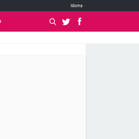
Idioma
O