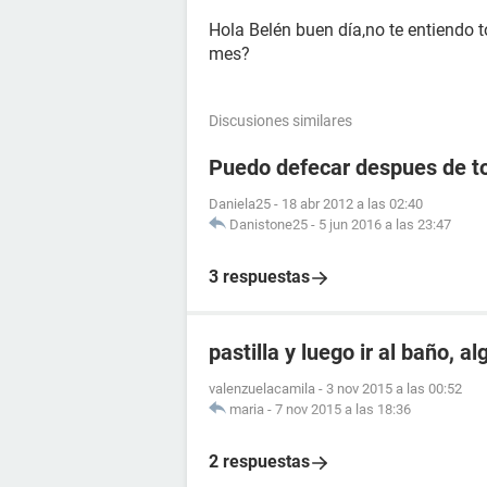
Hola Belén buen día,no te entiendo t
mes?
Discusiones similares
Puedo defecar despues de to
Daniela25
-
18 abr 2012 a las 02:40
Danistone25
-
5 jun 2016 a las 23:47
3 respuestas
pastilla y luego ir al baño, a
valenzuelacamila
-
3 nov 2015 a las 00:52
maria
-
7 nov 2015 a las 18:36
2 respuestas