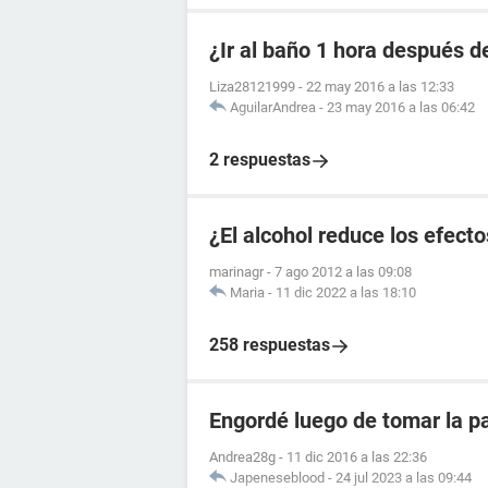
¿Ir al baño 1 hora después de
Liza28121999
-
22 may 2016 a las 12:33
AguilarAndrea
-
23 may 2016 a las 06:42
2 respuestas
¿El alcohol reduce los efecto
marinagr
-
7 ago 2012 a las 09:08
Maria
-
11 dic 2022 a las 18:10
258 respuestas
Engordé luego de tomar la pa
Andrea28g
-
11 dic 2016 a las 22:36
Japeneseblood
-
24 jul 2023 a las 09:44