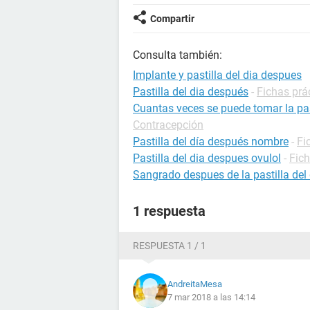
Compartir
Consulta también:
Implante y pastilla del dia despues
Pastilla del dia después
-
Fichas prá
Cuantas veces se puede tomar la pas
Contracepción
Pastilla del día después nombre
-
Fi
Pastilla del dia despues ovulol
-
Fic
Sangrado despues de la pastilla del
1 respuesta
RESPUESTA 1 / 1
AndreitaMesa
7 mar 2018 a las 14:14