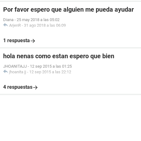
Por favor espero que alguien me pueda ayudar
Diana
-
25 may 2018 a las 05:02
ArjenR
-
31 ago 2018 a las 06:09
1 respuesta
hola nenas como estan espero que bien
JHOANITAJJ
-
12 sep 2015 a las 01:25
jhoanita jj
-
12 sep 2015 a las 22:12
4 respuestas