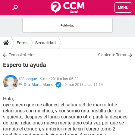
MENU
INICIO
FOROS
Foros
Sexualidad
SALUD
Tema Anterior
Siguiente Tema
Espero tu ayuda
FAMILIA
123pongue
- 9 mar 2018 a las 05:22
NUTRICIÓN
Dra. Marta Marnet
-
9 mar 2018 a las 11:14
Hola,
BIENESTAR
oye quiero que me alludes, el sabado 3 de marzo tube
relaciones con mi chica, y consumio una pastilla del dia
SEXUALIDAD
siguiente, despues el lunes consumio otra pastilla despues
de tener relaciones nueva mente pero esta vez por que se
rompio el condon, y anterior mente en febrero tomo 2
GLOSARIO
pastillas, podemos decir que fueron 4 en un mes.......