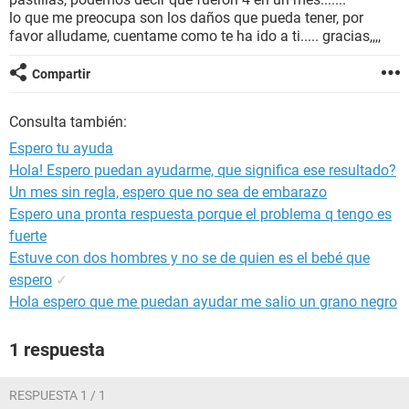
lo que me preocupa son los daños que pueda tener, por
favor alludame, cuentame como te ha ido a ti..... gracias,,,,
Compartir
Consulta también:
Espero tu ayuda
Hola! Espero puedan ayudarme, que significa ese resultado?
Un mes sin regla, espero que no sea de embarazo
Espero una pronta respuesta porque el problema q tengo es
fuerte
Estuve con dos hombres y no se de quien es el bebé que
espero
✓
Hola espero que me puedan ayudar me salio un grano negro
1 respuesta
RESPUESTA 1 / 1