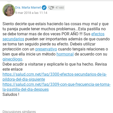
Dra. Marta Marnet
47.660
9 mar 2018 a las 11:14
Siento decirte que estais haciendo las cosas muy mal y que
tu pareja puede tener muchos problemas...Esta pastilla no
se debe tomar mas de dos veces POR AÑO !!! Sus
efectos
secundarios
pueden ser importantes además de que cuando
se toma tan seguido pierde su efecto. Debeis utilizar
protección con un
preservativo
cuando tengais relaciones o
bien que ella inicie un método
hormonal
de acuerdo con su
ginecólogo
.
Debe acudir a visitarse y explicarle lo que ha hecho. Revisa
este enlace
https://salud.ccm.net/faq/3300-efectos-secundarios-de-la-
pildora-del-dia-siguiente
https://salud.ccm.net/faq/3309-con-que-frecuencia-se-toma-
la-pastilla-del-dia-despues
Saludos !
Discusiones similares