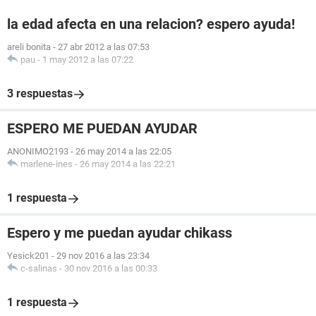
la edad afecta en una relacion? espero ayuda!
areli bonita
-
27 abr 2012 a las 07:53
pau
-
1 may 2012 a las 07:22
3 respuestas
ESPERO ME PUEDAN AYUDAR
ANONIMO2193
-
26 may 2014 a las 22:05
marlene-ines
-
26 may 2014 a las 22:21
1 respuesta
Espero y me puedan ayudar chikass
Yesick201
-
29 nov 2016 a las 23:34
c-salinas
-
30 nov 2016 a las 00:33
1 respuesta