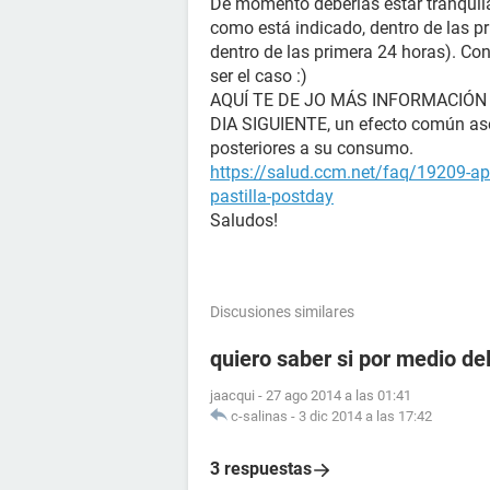
De momento deberías estar tranquila, 
como está indicado, dentro de las p
dentro de las primera 24 horas). Con
ser el caso :)
AQUÍ TE DE JO MÁS INFORMACIÓN
DIA SIGUIENTE, un efecto común aso
posteriores a su consumo.
https://salud.ccm.net/faq/19209-ap
pastilla-postday
Saludos!
Discusiones similares
quiero saber si por medio de
jaacqui
-
27 ago 2014 a las 01:41
c-salinas
-
3 dic 2014 a las 17:42
3 respuestas