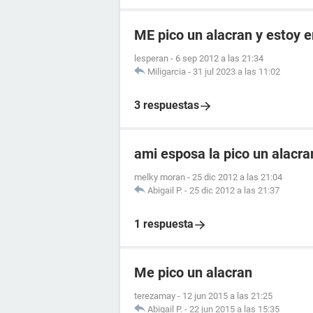
ME pico un alacran y estoy
lesperan
-
6 sep 2012 a las 21:34
Miligarcia
-
31 jul 2023 a las 11:02
3 respuestas
ami esposa la pico un alacr
melky moran
-
25 dic 2012 a las 21:04
Abigail P.
-
25 dic 2012 a las 21:37
1 respuesta
Me pico un alacran
terezamay
-
12 jun 2015 a las 21:25
Abigail P.
-
22 jun 2015 a las 15:35