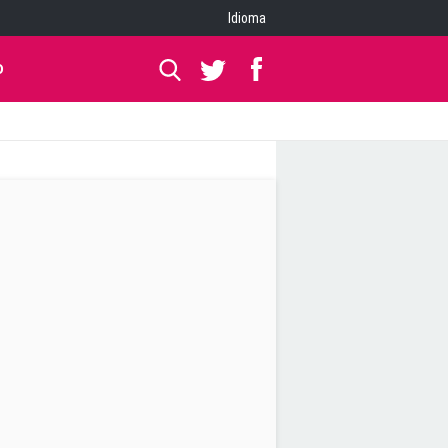
Idioma
O