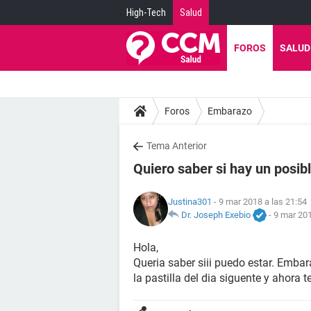
High-Tech
Salud
FOROS
SALUD
Foros
Embarazo
Tema Anterior
Quiero saber si hay un posi
Justina301
- 9 mar 2018 a las 21:54
Dr. Joseph Exebio
-
9 mar 201
Hola,
Queria saber siii puedo estar. Emba
la pastilla del dia siguente y ahora