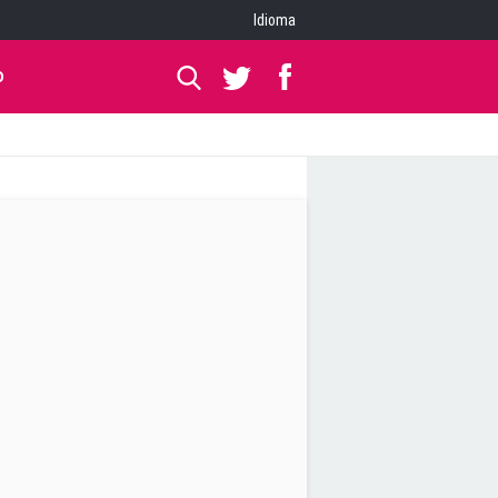
Idioma
O