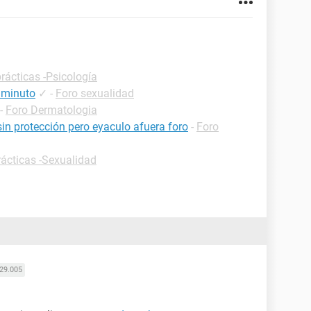
rácticas -Psicología
1 minuto
✓
-
Foro sexualidad
-
Foro Dermatologia
 sin protección pero eyaculo afuera foro
-
Foro
rácticas -Sexualidad
29.005