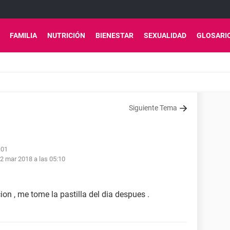
FAMILIA
NUTRICIÓN
BIENESTAR
SEXUALIDAD
GLOSARI
Siguiente Tema
:01
2 mar 2018 a las 05:10
ion , me tome la pastilla del dia despues .