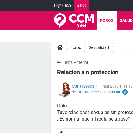
High-Tech
Salud
FOROS
SALUD
Foros
Sexualidad
Tema Anterior
Relacion sin proteccion
Maria1299dls
- 11 mar 2018 a las 18
Dra. Marlene Huancahuari
-
1
Hola
Tuve relaciones sexuales sin protecc
¿Es normal que mi regla se atrase?