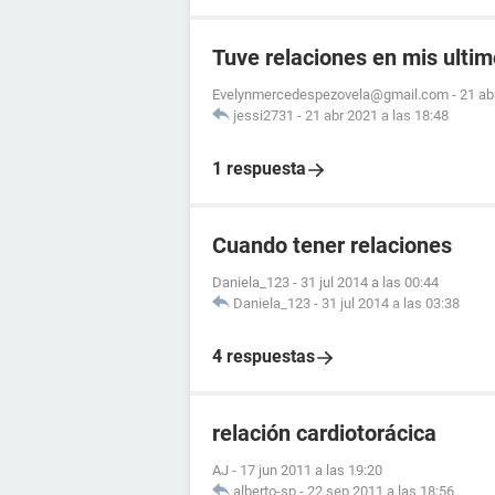
Tuve relaciones en mis ultim
Evelynmercedespezovela@gmail.com
-
21 ab
jessi2731
-
21 abr 2021 a las 18:48
1 respuesta
Cuando tener relaciones
Daniela_123
-
31 jul 2014 a las 00:44
Daniela_123
-
31 jul 2014 a las 03:38
4 respuestas
relación cardiotorácica
AJ
-
17 jun 2011 a las 19:20
alberto-sp
-
22 sep 2011 a las 18:56