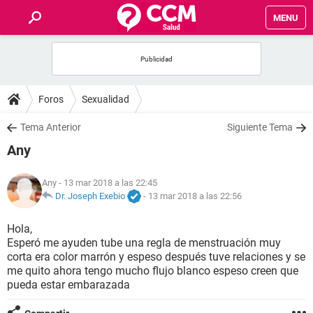
MENU
INICIO
FOROS
Foros
Sexualidad
SALUD
Tema Anterior
Siguiente Tema
Any
FAMILIA
Any
- 13 mar 2018 a las 22:45
NUTRICIÓN
Dr. Joseph Exebio
-
13 mar 2018 a las 22:56
Hola,
BIENESTAR
Esperó me ayuden tube una regla de menstruación muy
corta era color marrón y espeso después tuve relaciones y se
SEXUALIDAD
me quito ahora tengo mucho flujo blanco espeso creen que
pueda estar embarazada
GLOSARIO