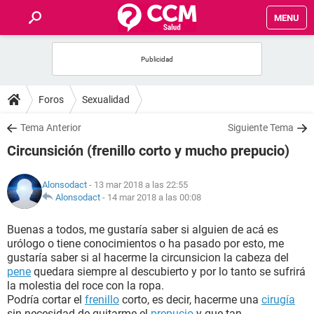
MENU
INICIO
FOROS
Foros
Sexualidad
SALUD
Tema Anterior
Siguiente Tema
Circunsición (frenillo corto y mucho prepucio)
FAMILIA
Alonsodact
- 13 mar 2018 a las 22:55
NUTRICIÓN
Alonsodact
-
14 mar 2018 a las 00:08
Buenas a todos, me gustaría saber si alguien de acá es
BIENESTAR
urólogo o tiene conocimientos o ha pasado por esto, me
gustaría saber si al hacerme la circunsicion la cabeza del
SEXUALIDAD
pene
quedara siempre al descubierto y por lo tanto se sufrirá
la molestia del roce con la ropa.
Podría cortar el
frenillo
corto, es decir, hacerme una
cirugía
GLOSARIO
sin necesidad de quitarme el
prepucio
y que tan