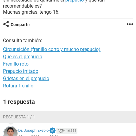
recomendable es?
Muchas gracias, tengo 16.
Compartir
Consulta también:
Circunsición (frenillo corto y mucho prepucio)
Que es el prepucio
Frenillo roto
Prepucio irritado
Grietas en el prepucio
Rotura frenillo
1 respuesta
RESPUESTA 1 / 1
Dr. Joseph Exebio
16.358