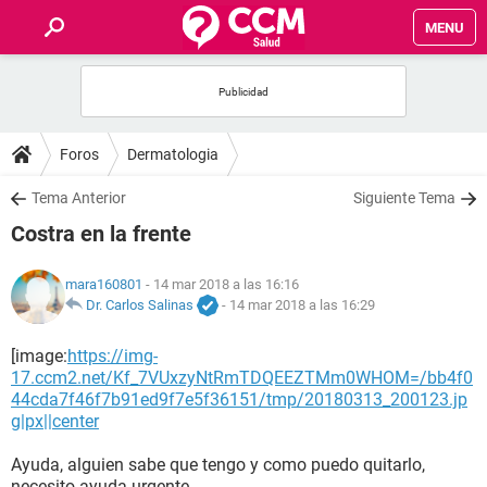
MENU
INICIO
FOROS
Foros
Dermatologia
SALUD
Tema Anterior
Siguiente Tema
Costra en la frente
FAMILIA
mara160801
- 14 mar 2018 a las 16:16
NUTRICIÓN
Dr. Carlos Salinas
-
14 mar 2018 a las 16:29
[image:
https://img-
BIENESTAR
17.ccm2.net/Kf_7VUxzyNtRmTDQEEZTMm0WHOM=/bb4f0
44cda7f46f7b91ed9f7e5f36151/tmp/20180313_200123.jp
SEXUALIDAD
g|px||center
Ayuda, alguien sabe que tengo y como puedo quitarlo,
GLOSARIO
necesito ayuda urgente