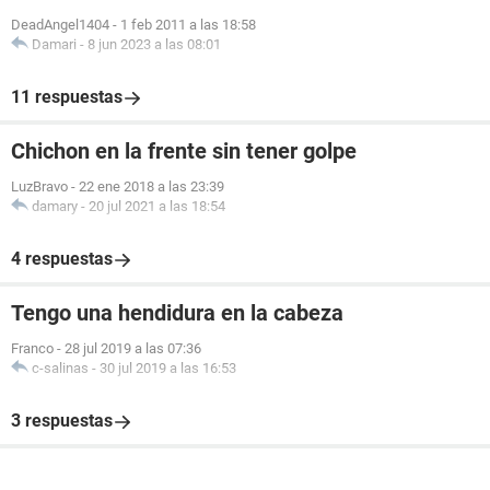
DeadAngel1404
-
1 feb 2011 a las 18:58
Damari
-
8 jun 2023 a las 08:01
11 respuestas
Chichon en la frente sin tener golpe
LuzBravo
-
22 ene 2018 a las 23:39
damary
-
20 jul 2021 a las 18:54
4 respuestas
Tengo una hendidura en la cabeza
Franco
-
28 jul 2019 a las 07:36
c-salinas
-
30 jul 2019 a las 16:53
3 respuestas