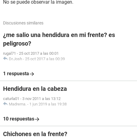
No se puede observar la imagen.
Discusiones similares
¿me salio una hendidura en mi frente? es
peligroso?
rugal71
-
25 oct 2017 a las 00:01
Dr.Josh
-
25 oct 2017 a las 00:39
1 respuesta
Hendidura en la cabeza
caturla01
-
3 nov 2011 a las 13:12
Madrema.
-
1 jun 2019 a las 19:38
10 respuestas
Chichones en la frente?