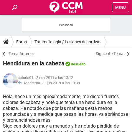
MENU
INICIO
FOROS
Foros
Traumatologia / Lesiones deportivas
SALUD
Tema Anterior
Siguiente Tema
Hendidura en la cabeza
Resuelto
FAMILIA
caturla01
- 3 nov 2011 a las 13:12
NUTRICIÓN
Madrema. -
1 jun 2019 a las 19:38
Hola, hace un mes aproximadamente, me dieron fuertes
BIENESTAR
dolores de cabeza y noté que tenía una hendidura en la
cabeza. He notado que por las mañanas está menos
SEXUALIDAD
pronunciada y a medida que pasan las horas, va abriéndose
y pronunciándose más.
Sigo con dolores muy a menudo y he notado pérdida de
GLOSARIO
visión o mejor dicho nitidez en la visión. ¿Es grave, a qué se