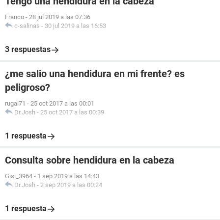
Tengo una hendidura en la cabeza
Franco
-
28 jul 2019 a las 07:36
c-salinas
-
30 jul 2019 a las 16:53
3 respuestas
¿me salio una hendidura en mi frente? es
peligroso?
rugal71
-
25 oct 2017 a las 00:01
Dr.Josh
-
25 oct 2017 a las 00:39
1 respuesta
Consulta sobre hendidura en la cabeza
Gisi_3964
-
1 sep 2019 a las 14:43
Dr.Josh
-
2 sep 2019 a las 00:24
1 respuesta