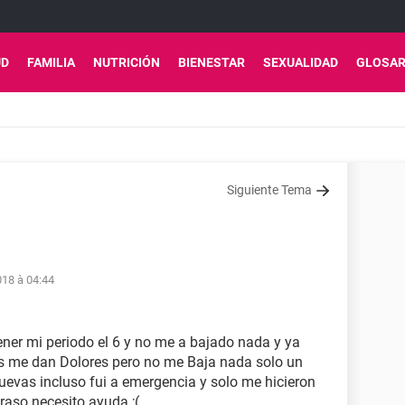
UD
FAMILIA
NUTRICIÓN
BIENESTAR
SEXUALIDAD
GLOSAR
Siguiente Tema
18 à 04:44
ner mi periodo el 6 y no me a bajado nada y ya
os me dan Dolores pero no me Baja nada solo un
ruevas incluso fui a emergencia y solo me hicieron
etraso necesito ayuda ;(