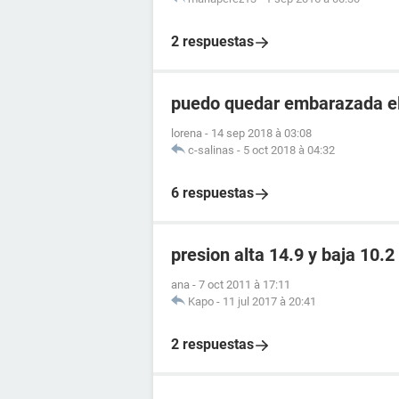
2 respuestas
puedo quedar embarazada el 
lorena
-
14 sep 2018 à 03:08
c-salinas
-
5 oct 2018 à 04:32
6 respuestas
presion alta 14.9 y baja 10.
ana
-
7 oct 2011 à 17:11
Kapo
-
11 jul 2017 à 20:41
2 respuestas