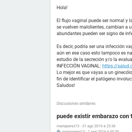
Hola!
El flujo vaginal puede ser normal y l
se vuelven malolientes, cambian a un
abundantes pueden ser signo de inf
Es decir, podría ser una infección va
aún en ese caso esto tampoco es nad
estudio de la secreción y/o la evalua
INFECCIÓN VAGINAL:
https://salud
Lo mejor es que vayas a un ginecól
fin de identificar el patógeno involu
Saludos!
Discusiones similares
puede existir embarazo con 
mariaperez13
-
31 ago 2016 à 23:36
mariaperez13
-
1 sep 2016 à 00:30