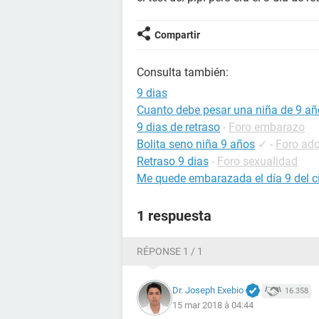
Compartir
Consulta también:
9 dias
Cuanto debe pesar una niña de 9 añ
9 dias de retraso
-
Foro embarazo
Bolita seno niña 9 años
✓
-
Foro ado
Retraso 9 dias
-
Foro sexualidad
Me quede embarazada el día 9 del ci
1 respuesta
RÉPONSE 1 / 1
Dr. Joseph Exebio
16.358
15 mar 2018 à 04:44