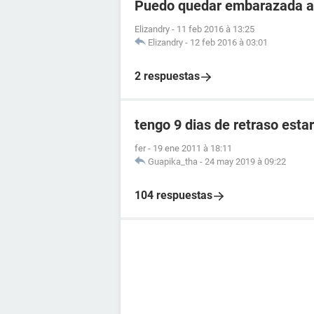
Puedo quedar embarazada a l
Elizandry
-
11 feb 2016 à 13:25
Elizandry
-
12 feb 2016 à 03:01
2 respuestas
tengo 9 dias de retraso est
fer
-
19 ene 2011 à 18:11
Guapika_tha
-
24 may 2019 à 09:22
104 respuestas