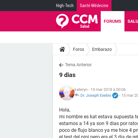
High-Tech
Santé-Médecine
FORUMS
SAL
Foros
Embarazo
Tema Anterior
9 dias
kateryn
- 15 mar 2018 à 00:06
Dr. Joseph Exebio
-
15 mar 20
Hola,
mi nombre es kat estava supuesta te
estamos a 14 ya son 9 dias por rat
poco de flujo blanco ya me hice 4 p
el test del pipi pero era el 3 dia de r