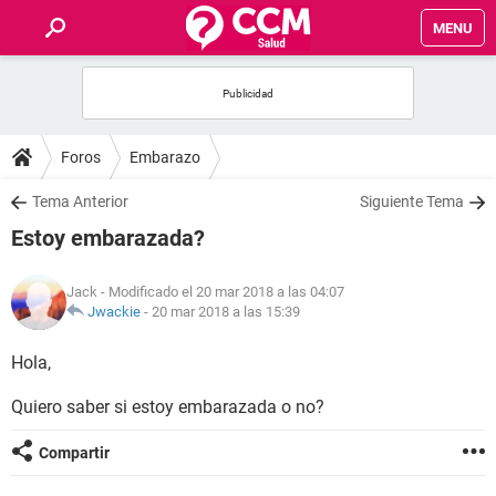
MENU
INICIO
FOROS
Foros
Embarazo
SALUD
Tema Anterior
Siguiente Tema
Estoy embarazada?
FAMILIA
Jack
- Modificado el 20 mar 2018 a las 04:07
NUTRICIÓN
Jwackie
-
20 mar 2018 a las 15:39
Hola,
BIENESTAR
Quiero saber si estoy embarazada o no?
SEXUALIDAD
Compartir
GLOSARIO