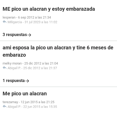
ME pico un alacran y estoy embarazada
lesperan
-
6 sep 2012 a las 21:34
Miligarcia
-
31 jul 2023 a las 11:02
3 respuestas
ami esposa la pico un alacran y tine 6 meses de
embarazo
melky moran
-
25 dic 2012 a las 21:04
Abigail P.
-
25 dic 2012 a las 21:37
1 respuesta
Me pico un alacran
terezamay
-
12 jun 2015 a las 21:25
Abigail P.
-
22 jun 2015 a las 15:35