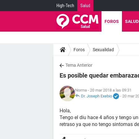
High-Tech
Salud
FOROS
SALUD
Foros
Sexualidad
Tema Anterior
Es posible quedar embarazad
Norma
- 20 mar 2018 a las 09:31
Dr. Joseph Exebio
-
20 mar 20
Hola,
Tengo el diu hace 4 años y tengo un 
retraso ya que no tengo sintomas 