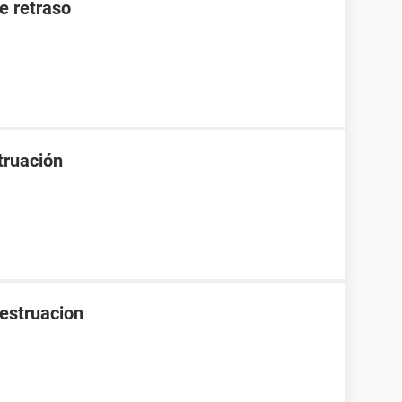
de retraso
truación
mestruacion