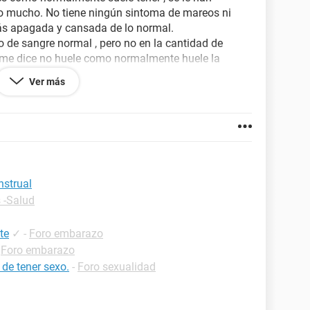
do mucho. No tiene ningún sintoma de mareos ni
 más apagada y cansada de lo normal.
o de sangre normal , pero no en la cantidad de
 me dice no huele como normalmente huele la
Ver más
car el test... esperarnos o que...
as opiniones , porfavor!
nstrual
 -Salud
te
✓
-
Foro embarazo
-
Foro embarazo
 de tener sexo.
-
Foro sexualidad