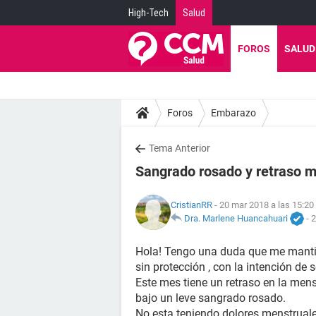
High-Tech
Salud
FOROS
SALUD
Foros
Embarazo
Tema Anterior
Sangrado rosado y retraso m
CristianRR
- 20 mar 2018 a las 15:20
Dra. Marlene Huancahuari
-
2
Hola! Tengo una duda que me mantie
sin protección , con la intención de 
Este mes tiene un retraso en la mens
bajo un leve sangrado rosado.
No esta teniendo dolores menstruale