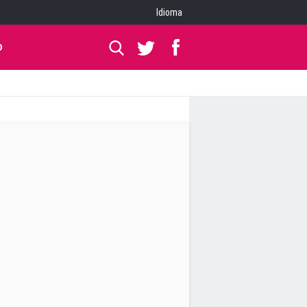
Idioma
O