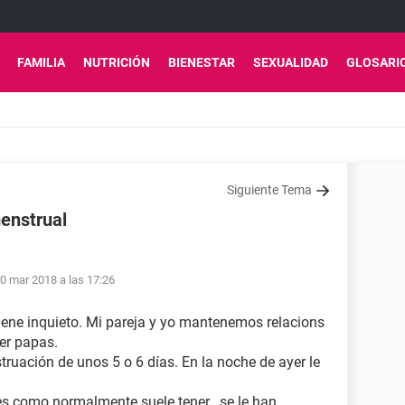
FAMILIA
NUTRICIÓN
BIENESTAR
SEXUALIDAD
GLOSARI
Siguiente Tema
enstrual
0 mar 2018 a las 17:26
ne inquieto. Mi pareja y yo mantenemos relacions
ser papas.
truación de unos 5 o 6 días. En la noche de ayer le
s como normalmente suele tener , se le han