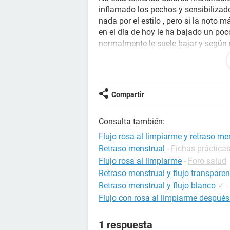
inflamado los pechos y sensibiliza
nada por el estilo , pero si la noto
en el día de hoy le ha bajado un poc
normalmente le suele bajar y según
menstruación.
Estamos en duda y no sabemos si apli
podriais guiarnos un poco con vuestr
Compartir
Gracias
Consulta también:
Flujo rosa al limpiarme y retraso me
Retraso menstrual
-
Fichas prácticas
Flujo rosa al limpiarme
-
Foro salud
Retraso menstrual y flujo transparen
Retraso menstrual y flujo blanco
✓
Flujo con rosa al limpiarme después
1 respuesta