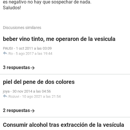
es negativo no hay que sospechar de nada.
Saludos!
Discusiones similares
beber vino tinto, me operaron de la vesicula
PAUSI
-
1 oct 2011 a las 03:09
Ro
-
5 ago 2017 a las 19:44
3 respuestas
piel del pene de dos colores
joya
-
30 nov 2014 a las 04:56
Rozuvi
-
10 ago 2021 a las 21:54
2 respuestas
Consumir alcohol tras extracción de la vesícula