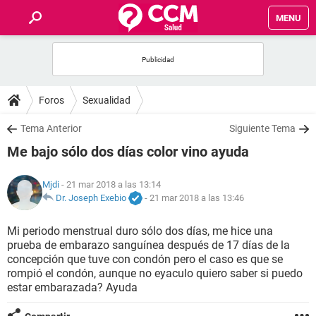
MENU
INICIO
FOROS
Foros
Sexualidad
SALUD
Tema Anterior
Siguiente Tema
Me bajo sólo dos días color vino ayuda
FAMILIA
Mjdi
- 21 mar 2018 a las 13:14
NUTRICIÓN
Dr. Joseph Exebio
-
21 mar 2018 a las 13:46
Mi periodo menstrual duro sólo dos días, me hice una
BIENESTAR
prueba de embarazo sanguínea después de 17 días de la
concepción que tuve con condón pero el caso es que se
SEXUALIDAD
rompió el condón, aunque no eyaculo quiero saber si puedo
estar embarazada? Ayuda
GLOSARIO