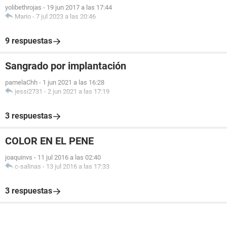
yolibethrojas
-
19 jun 2017 a las 17:44
Mario
-
7 jul 2023 a las 20:46
9 respuestas
Sangrado por implantación
pamelaChh
-
1 jun 2021 a las 16:28
jessi2731
-
2 jun 2021 a las 17:19
3 respuestas
COLOR EN EL PENE
joaquinvs
-
11 jul 2016 a las 02:40
c-salinas
-
13 jul 2016 a las 17:33
3 respuestas