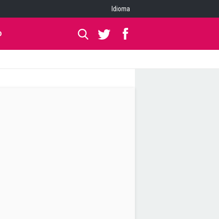
Idioma
O