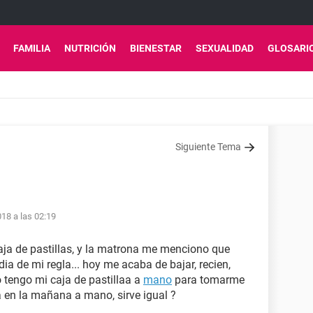
FAMILIA
NUTRICIÓN
BIENESTAR
SEXUALIDAD
GLOSARI
Siguiente Tema
18 a las 02:19
ja de pastillas, y la matrona me menciono que
ia de mi regla... hoy me acaba de bajar, recien,
 tengo mi caja de pastillaa a
mano
para tomarme
a en la mañana a mano, sirve igual ?