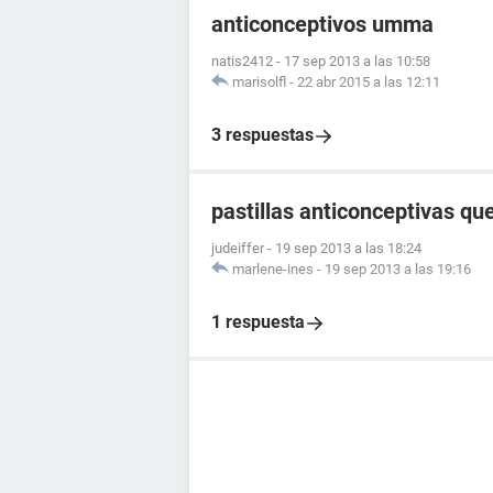
anticonceptivos umma
natis2412
-
17 sep 2013 a las 10:58
marisolfl
-
22 abr 2015 a las 12:11
3 respuestas
pastillas anticonceptivas q
judeiffer
-
19 sep 2013 a las 18:24
marlene-ines
-
19 sep 2013 a las 19:16
1 respuesta