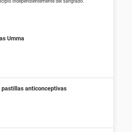
cipio independientemente del sangrado.
ivas Umma
pastillas anticonceptivas