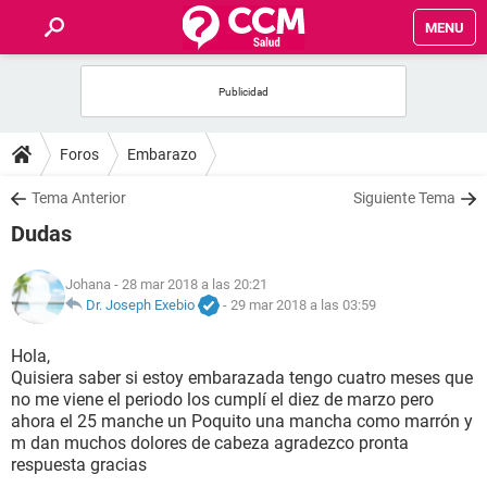
MENU
INICIO
FOROS
Foros
Embarazo
SALUD
Tema Anterior
Siguiente Tema
Dudas
FAMILIA
Johana
- 28 mar 2018 a las 20:21
NUTRICIÓN
Dr. Joseph Exebio
-
29 mar 2018 a las 03:59
Hola,
BIENESTAR
Quisiera saber si estoy embarazada tengo cuatro meses que
no me viene el periodo los cumplí el diez de marzo pero
SEXUALIDAD
ahora el 25 manche un Poquito una mancha como marrón y
m dan muchos dolores de cabeza agradezco pronta
respuesta gracias
GLOSARIO