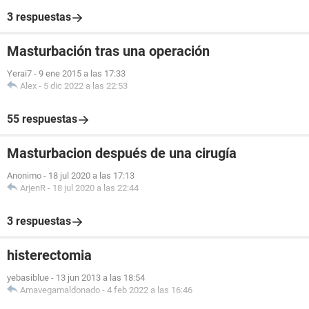
3 respuestas
Masturbación tras una operación
Yerai7
-
9 ene 2015 a las 17:33
Alex
-
5 dic 2022 a las 22:53
55 respuestas
Masturbacion después de una cirugía
Anonimo
-
18 jul 2020 a las 17:13
ArjenR
-
18 jul 2020 a las 22:44
3 respuestas
histerectomia
yebasiblue
-
13 jun 2013 a las 18:54
Amavegamaldonado
-
4 feb 2022 a las 16:46