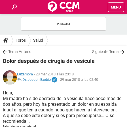
MENU
INICIO
FOROS
Foros
Salud
SALUD
Tema Anterior
Siguiente Tema
Dolor después de cirugía de vesícula
FAMILIA
Luzamora
- 28 mar 2018 a las 23:18
NUTRICIÓN
Dr. Joseph Exebio
-
29 mar 2018 a las 02:40
Hola,
BIENESTAR
Mi madre ha sido operada de la vesícula hace poco más de
dos años, pero hoy ha presentado un dolor en su espalda
SEXUALIDAD
igual al que tenía cuando hubo que hacer la intervención.
A que se debe este dolor y si es para preocuparse... Q se
recomienda...
GLOSARIO
Muchas gracias!