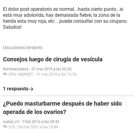
El dolor post operatorio es normal...hasta cierto punto...si
está muy adolorida, hay demasiada fiebre, la zona de la
herida esta muy roja, etc... puede consultar con su cirujano.
Saludos!
Discusiones similares
Consejos luego de cirugía de vesícula
Rominacedeira
-
21 mar 2019 a las 02:50
DRA. MARNET
-
21 mar 2019 a las 12:14
1 respuesta
¿Puedo masturbarme después de haber sido
operada de los ovarios?
isabel_ch
-
7 feb 2016 a las 09:43
LYS
-
24 mar 2021 a las 10:44