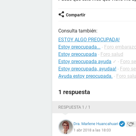
Compartir
Consulta también:
ESTOY ALGO PREOCUPADA!
Estoy preocupada...
-
Foro embaraz
Estoy preocupada
-
Foro salud
Estoy preocupada ayuda
✓
-
Foro s
Estoy preocupada, ayudaa!
-
Foro se
Ayuda estoy preocupada.
-
Foro sal
1 respuesta
RESPUESTA 1 / 1
Dra. Marlene Huancahuari
1 abr 2018 a las 18:03