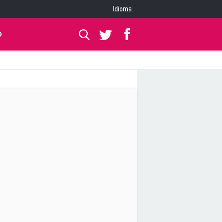
Idioma
O