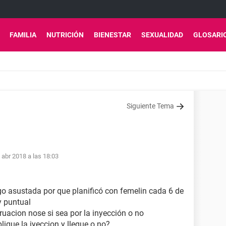
FAMILIA
NUTRICIÓN
BIENESTAR
SEXUALIDAD
GLOSARI
Siguiente Tema
 abr 2018 a las 18:03
go asustada por que planificó con femelin cada 6 de
y puntual
uacion nose si sea por la inyección o no
ique la iyeccion y llegue o no?