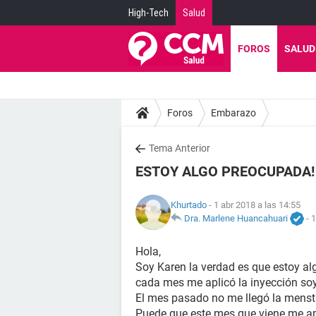
High-Tech
Salud
FOROS
SALUD
Foros
Embarazo
Tema Anterior
ESTOY ALGO PREOCUPADA!
Khurtado
- 1 abr 2018 a las 14:55
Dra. Marlene Huancahuari
-
1
Hola,
Soy Karen la verdad es que estoy al
cada mes me aplicó la inyección so
El mes pasado no me llegó la menstr
Puede que este mes que viene me apl