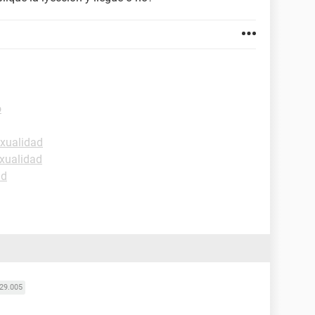
o
exualidad
xualidad
ud
29.005