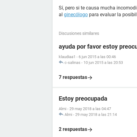
Sí, pero si te causa mucha incomodi
al
ginecólogo
para evaluar la posibi
Discusiones similares
ayuda por favor estoy preoc
klaudiaa1
-
6 jun 2015 a las 00:46
c-salinas
-
10 jun 2015 a las 20:53
7 respuestas
Estoy preocupada
Almi
-
29 may 2018 a las 04:47
Almi
-
29 may 2018 a las 21:14
2 respuestas