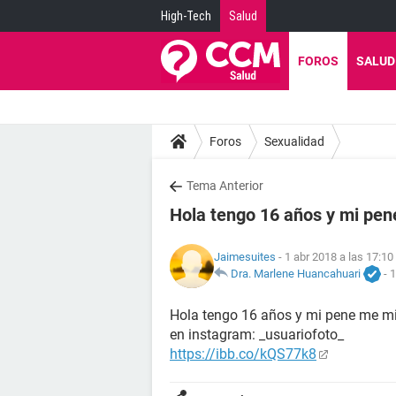
High-Tech
Salud
FOROS
SALUD
Foros
Sexualidad
Tema Anterior
Hola tengo 16 años y mi pe
Jaimesuites
- 1 abr 2018 a las 17:10
Dra. Marlene Huancahuari
-
1
Hola tengo 16 años y mi pene me mi
en instagram: _usuariofoto_
https://ibb.co/kQS77k8