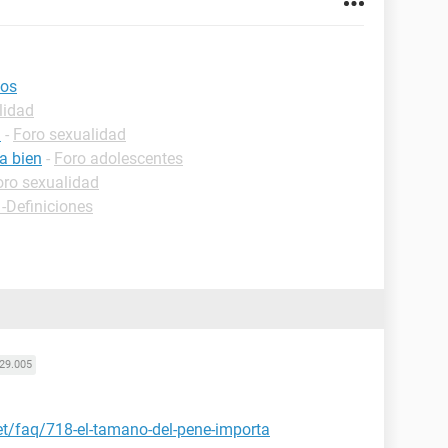
ños
lidad
a
-
Foro sexualidad
a bien
-
Foro adolescentes
oro sexualidad
 -Definiciones
29.005
et/faq/718-el-tamano-del-pene-importa