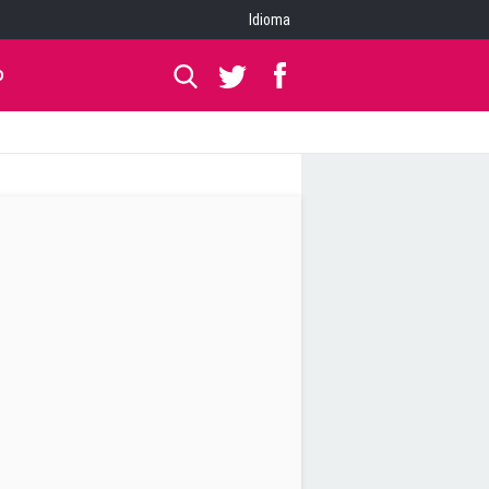
Idioma
O