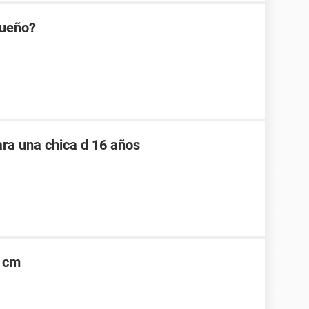
queño?
ara una chica d 16 años
6 cm