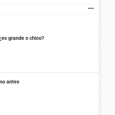
¿es grande o chico?
mo antes