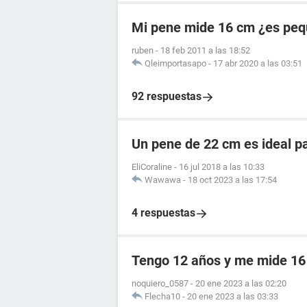
Mi pene mide 16 cm ¿es pe
ruben
-
18 feb 2011 a las 18:52
Qleimportasapo
-
17 abr 2020 a las 03:51
92 respuestas
Un pene de 22 cm es ideal p
EliCoraline
-
16 jul 2018 a las 10:33
Wawawa
-
18 oct 2023 a las 17:54
4 respuestas
Tengo 12 años y me mide 1
noquiero_0587
-
20 ene 2023 a las 02:20
Flecha10
-
20 ene 2023 a las 03:33