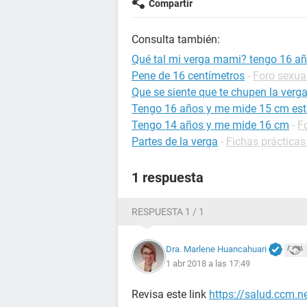
Compartir
Consulta también:
Qué tal mi verga mami? tengo 16 a
Pene de 16 centímetros
-
Foro sexua
Que se siente que te chupen la verg
Tengo 16 años y me mide 15 cm est
Tengo 14 años y me mide 16 cm
-
F
Partes de la verga
-
Fichas prácticas
1 respuesta
RESPUESTA 1 / 1
Dra. Marlene Huancahuari
1 abr 2018 a las 17:49
Revisa este link
https://salud.ccm.n