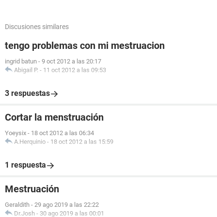
Discusiones similares
tengo problemas con mi mestruacion
ingrid batun
-
9 oct 2012 a las 20:17
Abigail P.
-
11 oct 2012 a las 09:53
3 respuestas
Cortar la menstruación
Yoeysix
-
18 oct 2012 a las 06:34
A.Herquinio
-
18 oct 2012 a las 15:59
1 respuesta
Mestruación
Geraldith
-
29 ago 2019 a las 22:22
Dr.Josh
-
30 ago 2019 a las 00:01