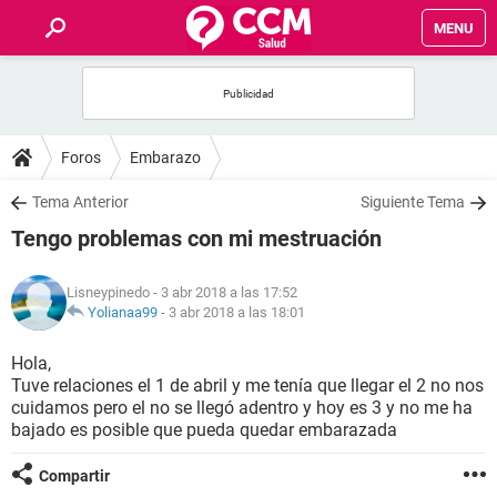
MENU
INICIO
FOROS
Foros
Embarazo
SALUD
Tema Anterior
Siguiente Tema
Tengo problemas con mi mestruación
FAMILIA
Lisneypinedo
- 3 abr 2018 a las 17:52
NUTRICIÓN
Yolianaa99
-
3 abr 2018 a las 18:01
Hola,
BIENESTAR
Tuve relaciones el 1 de abril y me tenía que llegar el 2 no nos
cuidamos pero el no se llegó adentro y hoy es 3 y no me ha
SEXUALIDAD
bajado es posible que pueda quedar embarazada
Compartir
GLOSARIO