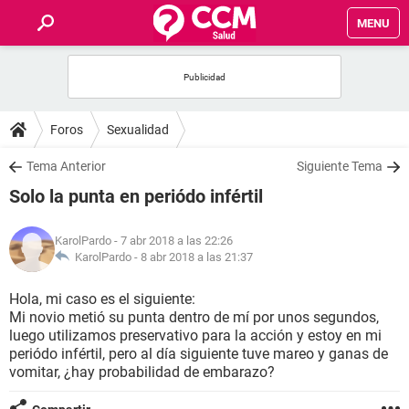
MENU
INICIO
FOROS
Foros
Sexualidad
SALUD
Tema Anterior
Siguiente Tema
Solo la punta en periódo infértil
FAMILIA
KarolPardo
- 7 abr 2018 a las 22:26
NUTRICIÓN
KarolPardo -
8 abr 2018 a las 21:37
Hola, mi caso es el siguiente:
BIENESTAR
Mi novio metió su punta dentro de mí por unos segundos,
luego utilizamos preservativo para la acción y estoy en mi
SEXUALIDAD
periódo infértil, pero al día siguiente tuve mareo y ganas de
vomitar, ¿hay probabilidad de embarazo?
GLOSARIO