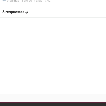
c-salinas
-
3 dic 2014 a las 17:42
3 respuestas