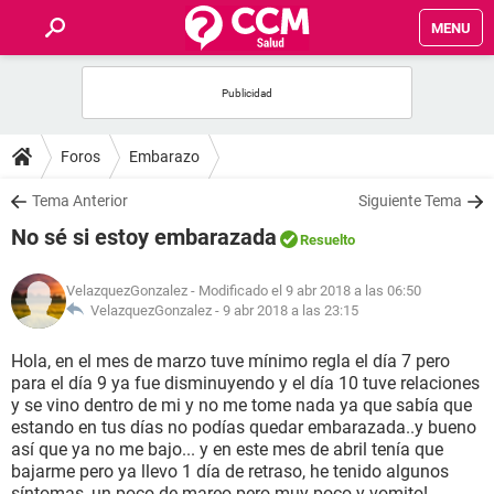
MENU
INICIO
FOROS
Foros
Embarazo
SALUD
Tema Anterior
Siguiente Tema
No sé si estoy embarazada
Resuelto
FAMILIA
VelazquezGonzalez
- Modificado el 9 abr 2018 a las 06:50
NUTRICIÓN
VelazquezGonzalez -
9 abr 2018 a las 23:15
Hola, en el mes de marzo tuve mínimo regla el día 7 pero
BIENESTAR
para el día 9 ya fue disminuyendo y el día 10 tuve relaciones
y se vino dentro de mi y no me tome nada ya que sabía que
SEXUALIDAD
estando en tus días no podías quedar embarazada..y bueno
así que ya no me bajo... y en este mes de abril tenía que
bajarme pero ya llevo 1 día de retraso, he tenido algunos
GLOSARIO
síntomas, un poco de mareo pero muy poco y vomito!