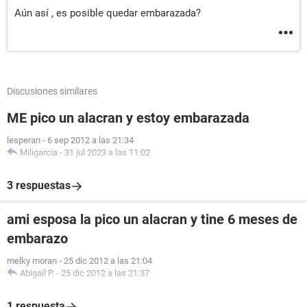
Aún así , es posible quedar embarazada?
Discusiones similares
ME pico un alacran y estoy embarazada
lesperan
-
6 sep 2012 a las 21:34
Miligarcia
-
31 jul 2023 a las 11:02
3 respuestas
ami esposa la pico un alacran y tine 6 meses de
embarazo
melky moran
-
25 dic 2012 a las 21:04
Abigail P.
-
25 dic 2012 a las 21:37
1 respuesta