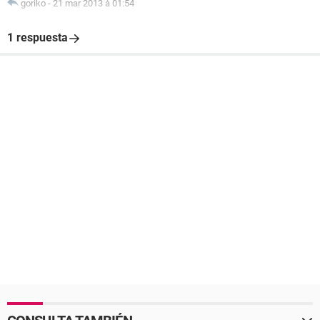
goriko
-
21 mar 2013 à 01:54
1 respuesta