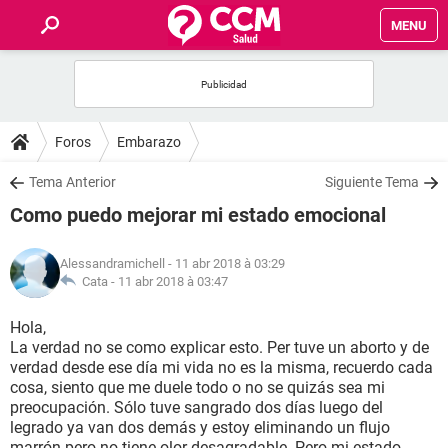
MENU
INICIO
FORUMS
Foros
Embarazo
SALUD
Tema Anterior
Siguiente Tema
Como puedo mejorar mi estado emocional
FAMILIA
Alessandramichell
- 11 abr 2018 à 03:29
NUTRICIÓN
Cata -
11 abr 2018 à 03:47
Hola,
BIENESTAR
La verdad no se como explicar esto. Per tuve un aborto y de
verdad desde ese día mi vida no es la misma, recuerdo cada
SEXUALIDAD
cosa, siento que me duele todo o no se quizás sea mi
preocupación. Sólo tuve sangrado dos días luego del
legrado ya van dos demás y estoy eliminando un flujo
GLOSARIO
marrón pero no tiene olor desagradable. Pero mi estado