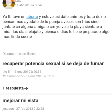
Cata
11 abr 2018 à 03:47
Yo tb tuve un
aborto
y estuve asi date animos y trata de no
pensar mxo ayudate de tu pareja aveces son frios sino
juntate cn alguna amiga o cm yo ve a la playa sientate a
mirar las olas relajate y piensa q dios te tiene preparado algo
mas lindo suerte
Discusiones similares
recuperar potencia sexual si se deja de fumar
tito-ff
-
13 ene 2010 à 20:36
fernando72
-
14 ene 2010 à 01:09
1 respuesta
mejorar mi vista
jesuson
-
27 feb 2013 à 22:28