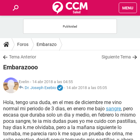
MENU
INICIO
FOROS
Foros
Embarazo
SALUD
Tema Anterior
Siguiente Tema
Embarazooo
FAMILIA
Evelin
- 14 abr 2018 a las 04:55
NUTRICIÓN
Dr. Joseph Exebio
-
14 abr 2018 a las 05:05
Hola, tengo una duda, en el mes de diciembre me vino
BIENESTAR
normal mi periodo de 3 dias, en enero me bajo
sangre
, pero
escasa que duraba solo un dia y medio, en febrero lo mismo
SEXUALIDAD
poca sangre, te ia mis dudas pues yo me cuido con pastillas,
hay dias k.me olvidaba, pero a la mañana siguiente lo
tomaba, me parecia raro k me sque un prueba de orina, me
GLOSARIO
salio negativo, decidi seguir tomando mis pastillas, y ahora