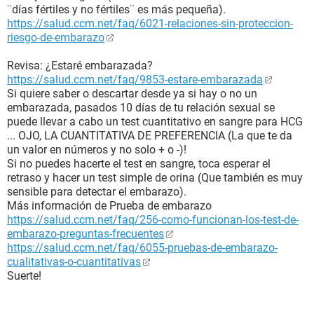
¨días fértiles y no fértiles¨ es más pequeña).
https://salud.ccm.net/faq/6021-relaciones-sin-proteccion-
riesgo-de-embarazo
Revisa: ¿Estaré embarazada?
https://salud.ccm.net/faq/9853-estare-embarazada
Si quiere saber o descartar desde ya si hay o no un
embarazada, pasados 10 días de tu relación sexual se
puede llevar a cabo un test cuantitativo en sangre para HCG
... OJO, LA CUANTITATIVA DE PREFERENCIA (La que te da
un valor en números y no solo + o -)!
Si no puedes hacerte el test en sangre, toca esperar el
retraso y hacer un test simple de orina (Que también es muy
sensible para detectar el embarazo).
Más información de Prueba de embarazo
https://salud.ccm.net/faq/256-como-funcionan-los-test-de-
embarazo-preguntas-frecuentes
https://salud.ccm.net/faq/6055-pruebas-de-embarazo-
cualitativas-o-cuantitativas
Suerte!