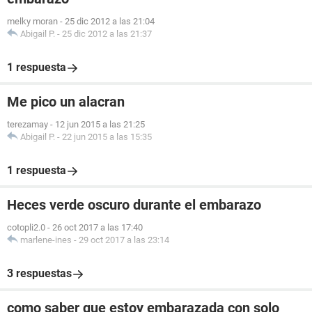
melky moran
-
25 dic 2012 a las 21:04
Abigail P.
-
25 dic 2012 a las 21:37
1 respuesta
Me pico un alacran
terezamay
-
12 jun 2015 a las 21:25
Abigail P.
-
22 jun 2015 a las 15:35
1 respuesta
Heces verde oscuro durante el embarazo
cotopli2.0
-
26 oct 2017 a las 17:40
marlene-ines
-
29 oct 2017 a las 23:14
3 respuestas
como saber que estoy embarazada con solo