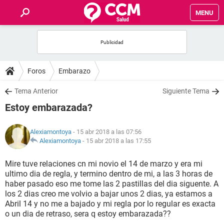
MENU
INICIO
FOROS
Foros
Embarazo
SALUD
Tema Anterior
Siguiente Tema
Estoy embarazada?
FAMILIA
Alexiamontoya
- 15 abr 2018 a las 07:56
NUTRICIÓN
Alexiamontoya
-
15 abr 2018 a las 17:55
Mire tuve relaciones cn mi novio el 14 de marzo y era mi
BIENESTAR
ultimo dia de regla, y termino dentro de mi, a las 3 horas de
haber pasado eso me tome las 2 pastillas del dia siguente. A
SEXUALIDAD
los 2 dias creo me volvio a bajar unos 2 dias, ya estamos a
Abril 14 y no me a bajado y mi regla por lo regular es exacta
o un dia de retraso, sera q estoy embarazada??
GLOSARIO