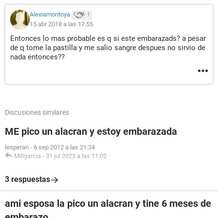
Alexiamontoya
1
15 abr 2018 a las 17:55
Entonces lo mas probable es q si este embarazads? a pesar
de q tome la pastilla y me salio sangre despues no sirvio de
nada entonces??
Discusiones similares
ME pico un alacran y estoy embarazada
lesperan
-
6 sep 2012 a las 21:34
Miligarcia
-
31 jul 2023 a las 11:02
3 respuestas
ami esposa la pico un alacran y tine 6 meses de
embarazo